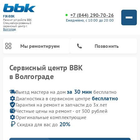
+7 (844) 290-70-26
FIX-BBK
Ежедневно, с 10:00 до 20:00
Ремонт устройств BBK
Специализированный
cервисный центр г.
Волгоград
Мы ремонтируем
Позвонить
Сервисный центр BBK
в Волгограде
за 30 мин
Выезд мастера на дом
бесплатно
бесплатно
Диагностика в сервисном центре
Гарантия на ремонт и запчасти до 3х лет
Честные цены на ремонт - от 300 рублей
Оригинальные комплектующие
20%
Скидка для вас до
Ремонт микроволновых печей BBK
Ремонт посудомоечных машин BBK
Ремонт акустических систем BBK
Ремонт морозильных камер BBK
Ремонт музыкальных центров BBK