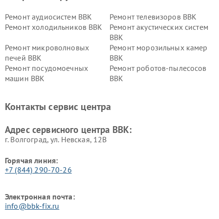
Ремонт аудиосистем BBK
Ремонт телевизоров BBK
Ремонт холодильников BBK
Ремонт акустических систем
BBK
Ремонт микроволновых
Ремонт морозильных камер
печей BBK
BBK
Ремонт посудомоечных
Ремонт роботов-пылесосов
машин BBK
BBK
Ремонт ресиверов BBK
Ремонт музыкальных центров
BBK
Контакты сервис центра
Ремонт винных шкафов BBK
Адрес сервисного центра BBK:
г. Волгоград, ул. Невская, 12В
Горячая линия:
+7 (844) 290-70-26
Электронная почта:
info@bbk-fix.ru