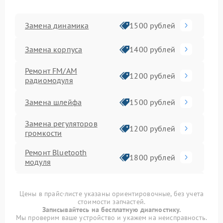
Замена динамика
1500 рублей
Замена корпуса
1400 рублей
Ремонт FM/AM
1200 рублей
радиомодуля
Замена шлейфа
1500 рублей
Замена регуляторов
1200 рублей
громкости
Ремонт Bluetooth
1800 рублей
модуля
Восстановление после
3000 рублей
попадания влаги
Цены в прайс-листе указаны ориентировочные, без учета
стоимости запчастей.
Ремонт блока
Записывайтесь на бесплатную диагностику.
2500 рублей
Мы проверим ваше устройство и укажем на неисправность.
управления