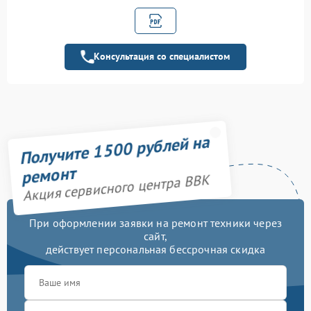
Замена экрана (дисплея
2400 рублей
управления)
Консультация со специалистом
Обновление ПО
700 рублей
Замена разъема питания
1000 рублей
Ремонт усилителя
2700 рублей
Получите 1500 рублей на
Чистка контактов
800 рублей
ремонт
Акция сервисного центра BBK
Ремонт сабвуфера
2500 рублей
При оформлении заявки на ремонт техники через
Замена кабеля питания
900 рублей
сайт,
действует персональная бессрочная скидка