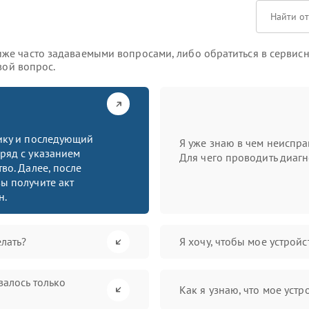
же часто задаваемыми вопросами, либо обратиться в сервисн
вой вопрос.
тику и последующий
Я уже знаю в чем неиспра
ряд с указанием
Для чего проводить диагн
во. Далее, после
ы получите акт
н.
лать?
Я хочу, чтобы мое устрой
валось только
Как я узнаю, что мое устр