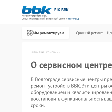
FIX-BBK
Ремонт устройств BBK
Специализированный cервисный центр г.
Волгоград
Мы ремонтируем
Срочный ремонт
Це
Главная
О компании
О сервисном центре
В Волгограде сервисные центры пр
ремонт устройств BBK. Эти центры
оборудованием и квалифицированн
восстановить функциональность ваш
сроки.
Ремонт акустических систем BBK
Ремонт микроволновых печей BBK
Ремонт морозильных камер BBK
Ремонт посудомоечных машин BBK
Ремонт роботов-пылесосов BBK
Ремонт музыкальных центров BBK