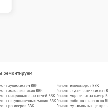
ы ремонтируем
монт аудиосистем BBK
Ремонт телевизоров BBK
монт холодильников BBK
Ремонт акустических систем 
монт микроволновых печей BBK
Ремонт морозильных камер 
монт посудомоечных машин BBK
Ремонт роботов-пылесосов B
монт ресиверов BBK
Ремонт музыкальных центров