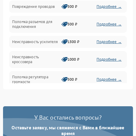
Повреждение проводов
500 ₽
Подробнее →
Механические повреждения
Поломка разъемов для
500 ₽
Подробнее →
подключения
Неисправность усилителя
1500 ₽
Подробнее →
Неисправность
1000 ₽
Подробнее →
кроссовера
Поломка регулятора
500 ₽
Подробнее →
громкости
Неисправность системы
1000 ₽
Подробнее →
защиты от перегрузок
У Вас остались вопросы?
Поломка системы
автоматического
1000 ₽
Подробнее →
отключения
Оставьте заявку, мы свяжемся с Вами в ближайшее
время