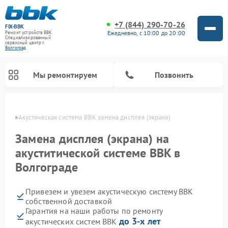
+7 (844) 290-70-26
FIX-BBK
Ежедневно, с 10:00 до 20:00
Ремонт устройств BBK
Специализированный
cервисный центр г.
Волгоград
Мы ремонтируем
Позвонить
граде
Акустическая система BBK замена дисплея (экрана)
Замена дисплея (экрана) на
акуститической системе BBK в
Волгограде
Привезем и увезем акустическую систему BBK
собственной доставкой
Гарантия на наши работы по ремонту
Ремонт морозильных камер BBK
Ремонт музыкальных центров BBK
Ремонт микроволновых печей BBK
Ремонт посудомоечных машин BBK
до 3-х лет
акустических систем BBK