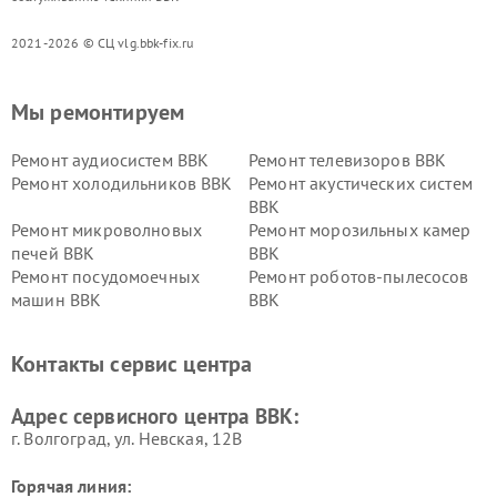
2021-2026 © СЦ vlg.bbk-fix.ru
Мы ремонтируем
Ремонт аудиосистем BBK
Ремонт телевизоров BBK
Ремонт холодильников BBK
Ремонт акустических систем
BBK
Ремонт микроволновых
Ремонт морозильных камер
печей BBK
BBK
Ремонт посудомоечных
Ремонт роботов-пылесосов
машин BBK
BBK
Ремонт ресиверов BBK
Ремонт музыкальных центров
BBK
Контакты сервис центра
Ремонт винных шкафов BBK
Адрес сервисного центра BBK:
г. Волгоград, ул. Невская, 12В
Горячая линия: