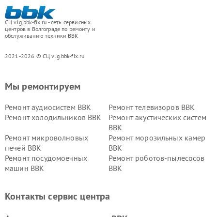
СЦ vlg.bbk-fix.ru - сеть сервисных
центров в Волгограде по ремонту и
обслуживанию техники BBK
2021-2026 © СЦ vlg.bbk-fix.ru
Мы ремонтируем
Ремонт аудиосистем BBK
Ремонт телевизоров BBK
Ремонт холодильников BBK
Ремонт акустических систем
BBK
Ремонт микроволновых
Ремонт морозильных камер
печей BBK
BBK
Ремонт посудомоечных
Ремонт роботов-пылесосов
машин BBK
BBK
Ремонт ресиверов BBK
Ремонт музыкальных центров
BBK
Контакты сервис центра
Ремонт винных шкафов BBK