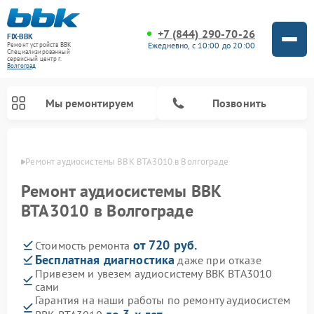
+7 (844) 290-70-26
FIX-BBK
Ежедневно, с 10:00 до 20:00
Ремонт устройств BBK
Специализированный
cервисный центр г.
Волгоград
Мы ремонтируем
Позвонить
граде
Ремонт аудиосистемы BBK BTA3010 в Волгограде
Ремонт аудиосистемы BBK
BTA3010 в Волгограде
от 720 руб.
Стоимость ремонта
Бесплатная диагностика
даже при отказе
Привезем и увезем аудиосистему BBK BTA3010
сами
Ремонт акустических систем BBK
Ремонт морозильных камер BBK
Ремонт музыкальных центров BBK
Ремонт микроволновых печей BBK
Ремонт посудомоечных машин BBK
Гарантия на наши работы по ремонту аудиосистем