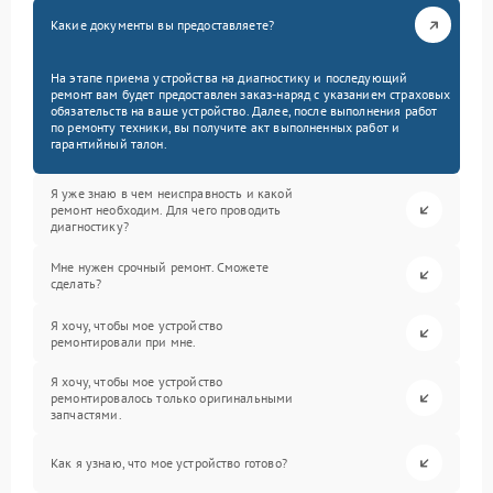
Какие документы вы предоставляете?
На этапе приема устройства на диагностику и последующий
ремонт вам будет предоставлен заказ-наряд с указанием страховых
обязательств на ваше устройство. Далее, после выполнения работ
по ремонту техники, вы получите акт выполненных работ и
гарантийный талон.
Я уже знаю в чем неисправность и какой
ремонт необходим. Для чего проводить
диагностику?
Мне нужен срочный ремонт. Сможете
сделать?
Я хочу, чтобы мое устройство
ремонтировали при мне.
Я хочу, чтобы мое устройство
ремонтировалось только оригинальными
запчастями.
Как я узнаю, что мое устройство готово?