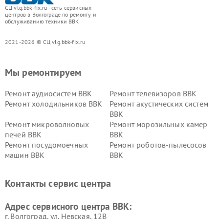
СЦ vlg.bbk-fix.ru - сеть сервисных
центров в Волгограде по ремонту и
обслуживанию техники BBK
2021-2026 © СЦ vlg.bbk-fix.ru
Мы ремонтируем
Ремонт аудиосистем BBK
Ремонт телевизоров BBK
Ремонт холодильников BBK
Ремонт акустических систем
BBK
Ремонт микроволновых
Ремонт морозильных камер
печей BBK
BBK
Ремонт посудомоечных
Ремонт роботов-пылесосов
машин BBK
BBK
Ремонт ресиверов BBK
Ремонт музыкальных центров
BBK
Контакты сервис центра
Ремонт винных шкафов BBK
Адрес сервисного центра BBK:
г. Волгоград, ул. Невская, 12В