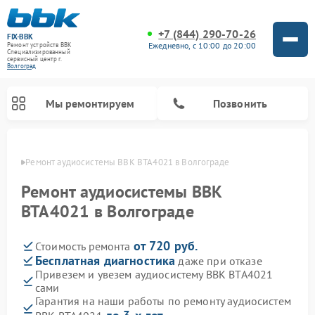
+7 (844) 290-70-26
FIX-BBK
Ежедневно, с 10:00 до 20:00
Ремонт устройств BBK
Специализированный
cервисный центр г.
Волгоград
Мы ремонтируем
Позвонить
граде
Ремонт аудиосистемы BBK BTA4021 в Волгограде
Ремонт аудиосистемы BBK
BTA4021 в Волгограде
от 720 руб.
Стоимость ремонта
Бесплатная диагностика
даже при отказе
Привезем и увезем аудиосистему BBK BTA4021
сами
Ремонт акустических систем BBK
Ремонт морозильных камер BBK
Ремонт музыкальных центров BBK
Ремонт микроволновых печей BBK
Ремонт посудомоечных машин BBK
Гарантия на наши работы по ремонту аудиосистем