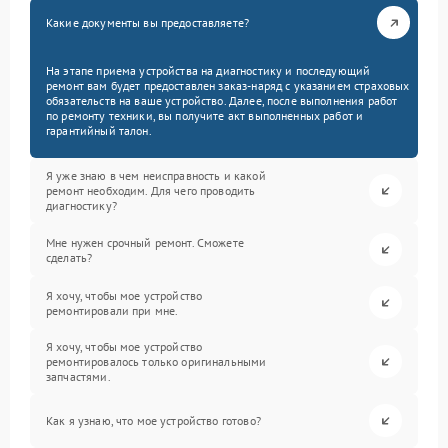
Какие документы вы предоставляете?
На этапе приема устройства на диагностику и последующий
ремонт вам будет предоставлен заказ-наряд с указанием страховых
обязательств на ваше устройство. Далее, после выполнения работ
по ремонту техники, вы получите акт выполненных работ и
гарантийный талон.
Я уже знаю в чем неисправность и какой
ремонт необходим. Для чего проводить
диагностику?
Мне нужен срочный ремонт. Сможете
сделать?
Я хочу, чтобы мое устройство
ремонтировали при мне.
Я хочу, чтобы мое устройство
ремонтировалось только оригинальными
запчастями.
Как я узнаю, что мое устройство готово?