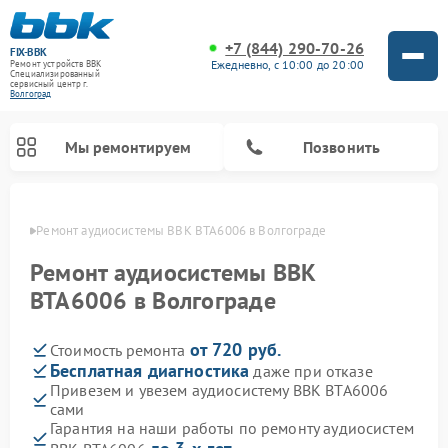
+7 (844) 290-70-26
FIX-BBK
Ежедневно, с 10:00 до 20:00
Ремонт устройств BBK
Специализированный
cервисный центр г.
Волгоград
Мы ремонтируем
Позвонить
граде
Ремонт аудиосистемы BBK BTA6006 в Волгограде
Ремонт аудиосистемы BBK
BTA6006 в Волгограде
от 720 руб.
Стоимость ремонта
Бесплатная диагностика
даже при отказе
Привезем и увезем аудиосистему BBK BTA6006
сами
Ремонт акустических систем BBK
Ремонт морозильных камер BBK
Ремонт музыкальных центров BBK
Ремонт микроволновых печей BBK
Ремонт посудомоечных машин BBK
Гарантия на наши работы по ремонту аудиосистем