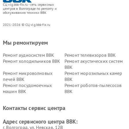
СЦ vlg.bbk-fix.ru - сеть сервисных
центров в Волгограде по ремонту и
обслуживанию техники BBK
2021-2026 © СЦ vlg.bbk-fix.ru
Мы ремонтируем
Ремонт аудиосистем BBK
Ремонт телевизоров BBK
Ремонт холодильников BBK
Ремонт акустических систем
BBK
Ремонт микроволновых
Ремонт морозильных камер
печей BBK
BBK
Ремонт посудомоечных
Ремонт роботов-пылесосов
машин BBK
BBK
Ремонт ресиверов BBK
Ремонт музыкальных центров
BBK
Контакты сервис центра
Ремонт винных шкафов BBK
Адрес сервисного центра BBK:
г. Волгоград, ул. Невская, 12В