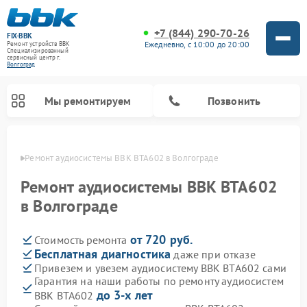
+7 (844) 290-70-26
FIX-BBK
Ежедневно, с 10:00 до 20:00
Ремонт устройств BBK
Специализированный
cервисный центр г.
Волгоград
Мы ремонтируем
Позвонить
граде
Ремонт аудиосистемы BBK BTA602 в Волгограде
Ремонт аудиосистемы BBK BTA602
в Волгограде
от 720 руб.
Стоимость ремонта
Бесплатная диагностика
даже при отказе
Привезем и увезем аудиосистему BBK BTA602 сами
Гарантия на наши работы по ремонту аудиосистем
Ремонт акустических систем BBK
Ремонт морозильных камер BBK
Ремонт музыкальных центров BBK
Ремонт микроволновых печей BBK
Ремонт посудомоечных машин BBK
до 3-х лет
BBK BTA602