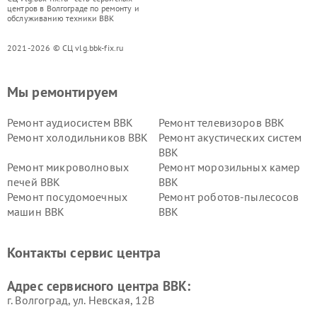
центров в Волгограде по ремонту и
обслуживанию техники BBK
2021-2026 © СЦ vlg.bbk-fix.ru
Мы ремонтируем
Ремонт аудиосистем BBK
Ремонт телевизоров BBK
Ремонт холодильников BBK
Ремонт акустических систем
BBK
Ремонт микроволновых
Ремонт морозильных камер
печей BBK
BBK
Ремонт посудомоечных
Ремонт роботов-пылесосов
машин BBK
BBK
Ремонт ресиверов BBK
Ремонт музыкальных центров
BBK
Контакты сервис центра
Ремонт винных шкафов BBK
Адрес сервисного центра BBK:
г. Волгоград, ул. Невская, 12В