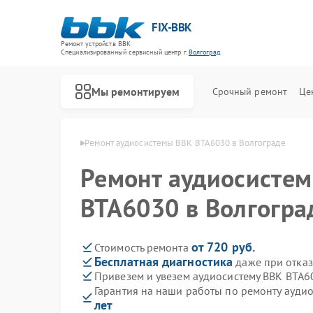
FIX-BBK
Ремонт устройств BBK
Специализированный cервисный центр г.
Волгоград
Мы ремонтируем
Срочный ремонт
Це
м BBK в Волгограде
Ремонт аудиосистемы BBK BTA6030 в Волгограде
Ремонт аудиосисте
BTA6030 в Волгогра
от 720 руб.
Стоимость ремонта
Бесплатная диагностика
даже при отказ
Привезем и увезем аудиосистему BBK BTA6
Гарантия на наши работы по ремонту ауди
лет
Ремонт акустических систем BBK
Ремонт микроволновых печей BBK
Ремонт морозильных камер BBK
Ремонт посудомоечных машин BBK
Ремонт роботов-пылесосов BBK
Ремонт музыкальных центров BBK