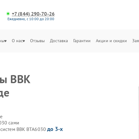
+7 (844) 290-70-26
Ежедневно, с 10:00 до 20:00
ны
О нас
Отзывы
Доставка
Гарантии
Акции и скидки
Зая
мы BBK
де
е
030 сами
до 3-х
осистем BBK BTA6030