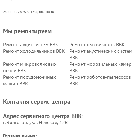
2021-2026 © СЦ vlg.bbk-fix.ru
Мы ремонтируем
Ремонт аудиосистем BBK
Ремонт телевизоров BBK
Ремонт холодильников BBK
Ремонт акустических систем
BBK
Ремонт микроволновых
Ремонт морозильных камер
печей BBK
BBK
Ремонт посудомоечных
Ремонт роботов-пылесосов
машин BBK
BBK
Ремонт ресиверов BBK
Ремонт музыкальных центров
BBK
Контакты сервис центра
Ремонт винных шкафов BBK
Адрес сервисного центра BBK:
г. Волгоград, ул. Невская, 12В
Горячая линия: