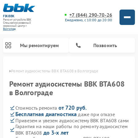
+7 (844) 290-70-26
FIX-BBK
Ежедневно, с 10:00 до 20:00
Ремонт устройств BBK
Специализированный
cервисный центр г.
Волгоград
Мы ремонтируем
Позвонить
граде
Ремонт аудиосистемы BBK BTA608 в Волгограде
Ремонт аудиосистемы BBK BTA608
в Волгограде
от 720 руб.
Стоимость ремонта
Бесплатная диагностика
даже при отказе
Привезем и увезем аудиосистему BBK BTA608 сами
Гарантия на наши работы по ремонту аудиосистем
Ремонт акустических систем BBK
Ремонт морозильных камер BBK
Ремонт музыкальных центров BBK
Ремонт микроволновых печей BBK
Ремонт посудомоечных машин BBK
до 3-х лет
BBK BTA608