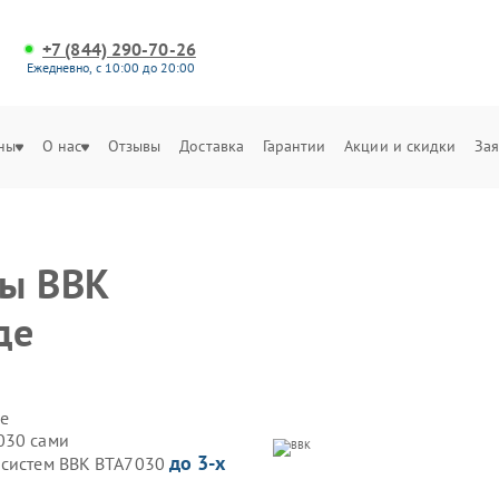
+7 (844) 290-70-26
Ежедневно, с 10:00 до 20:00
ны
О нас
Отзывы
Доставка
Гарантии
Акции и скидки
Зая
мы BBK
де
е
030 сами
до 3-х
осистем BBK BTA7030