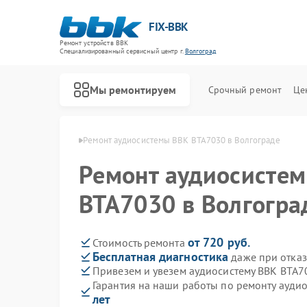
FIX-BBK
Ремонт устройств BBK
Специализированный cервисный центр г.
Волгоград
Мы ремонтируем
Срочный ремонт
Це
м BBK в Волгограде
Ремонт аудиосистемы BBK BTA7030 в Волгограде
Ремонт аудиосисте
BTA7030 в Волгогра
от 720 руб.
Стоимость ремонта
Бесплатная диагностика
даже при отказ
Привезем и увезем аудиосистему BBK BTA7
Гарантия на наши работы по ремонту ауди
лет
Ремонт акустических систем BBK
Ремонт микроволновых печей BBK
Ремонт морозильных камер BBK
Ремонт посудомоечных машин BBK
Ремонт роботов-пылесосов BBK
Ремонт музыкальных центров BBK