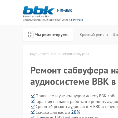
FIX-BBK
Ремонт устройств BBK
Специализированный cервисный центр г.
Волгоград
Мы ремонтируем
Срочный ремонт
Це
м BBK в Волгограде
Аудиосистема BBK ремонт сабвуфера
Ремонт сабвуфера н
аудиосистеме BBK в
Привезем и увезем аудиосистему BBK собс
Гарантия на наши работы по ремонту ауди
Срочный ремонт аудиосистем BBK в течени
20%
Скидка для вас до
Получите 1500 рублей на ремонт
Ремонт акустических систем BBK
Ремонт микроволновых печей BBK
Ремонт морозильных камер BBK
Ремонт посудомоечных машин BBK
Ремонт роботов-пылесосов BBK
Ремонт музыкальных центров BBK