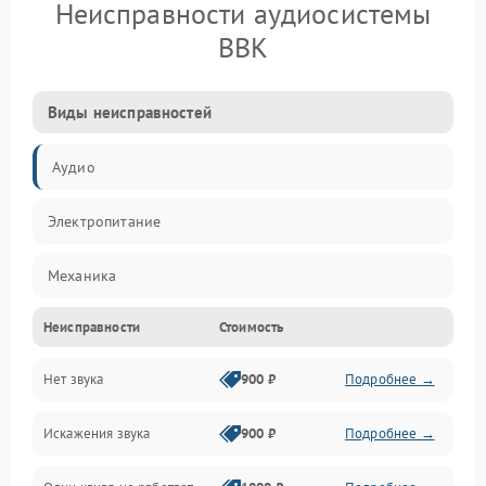
Неисправности аудиосистемы
BBK
Виды неисправностей
Аудио
Электропитание
Механика
Неисправности
Стоимость
Управление
Нет звука
900 ₽
Подробнее →
Корпус/Герметичность
Искажения звука
900 ₽
Подробнее →
Электронные компоненты