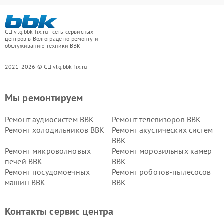
СЦ vlg.bbk-fix.ru - сеть сервисных
центров в Волгограде по ремонту и
обслуживанию техники BBK
2021-2026 © СЦ vlg.bbk-fix.ru
Мы ремонтируем
Ремонт аудиосистем BBK
Ремонт телевизоров BBK
Ремонт холодильников BBK
Ремонт акустических систем
BBK
Ремонт микроволновых
Ремонт морозильных камер
печей BBK
BBK
Ремонт посудомоечных
Ремонт роботов-пылесосов
машин BBK
BBK
Ремонт ресиверов BBK
Ремонт музыкальных центров
BBK
Контакты сервис центра
Ремонт винных шкафов BBK