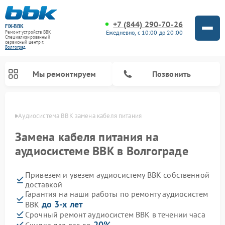
+7 (844) 290-70-26
FIX-BBK
Ежедневно, с 10:00 до 20:00
Ремонт устройств BBK
Специализированный
cервисный центр г.
Волгоград
Мы ремонтируем
Позвонить
граде
Аудиосистема BBK замена кабеля питания
Замена кабеля питания на
аудиосистеме BBK в Волгограде
Привезем и увезем аудиосистему BBK собственной
доставкой
Гарантия на наши работы по ремонту аудиосистем
до 3-х лет
BBK
Ремонт акустических систем BBK
Ремонт морозильных камер BBK
Ремонт музыкальных центров BBK
Ремонт микроволновых печей BBK
Ремонт посудомоечных машин BBK
Срочный ремонт аудиосистем BBK в течении часа
20%