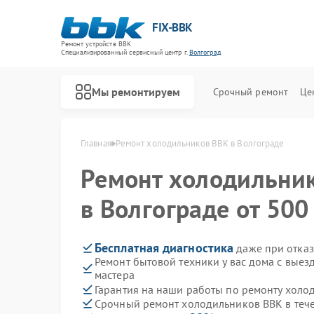
FIX-BBK
Ремонт устройств BBK
Специализированный cервисный центр г.
Волгоград
Мы ремонтируем
Срочный ремонт
Це
Главная
Ремонт холодильников BBK в Волгограде
Ремонт холодильни
в Волгограде от 500
Бесплатная диагностика
даже при отказ
Ремонт бытовой техники у вас дома с вые
мастера
Гарантия на наши работы по ремонту хол
Срочный ремонт холодильников BBK в теч
Ремонт акустических систем BBK
Ремонт микроволновых печей BBK
Ремонт морозильных камер BBK
Ремонт посудомоечных машин BBK
Ремонт роботов-пылесосов BBK
Ремонт музыкальных центров BBK