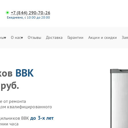
+7 (844) 290-70-26
Ежедневно, с 10:00 до 20:00
ны
О нас
Отзывы
Доставка
Гарантии
Акции и скидки
Зая
ков
BBK
 руб.
е от ремонта
здом квалифицированного
до 3-х лет
одильников BBK
ении часа