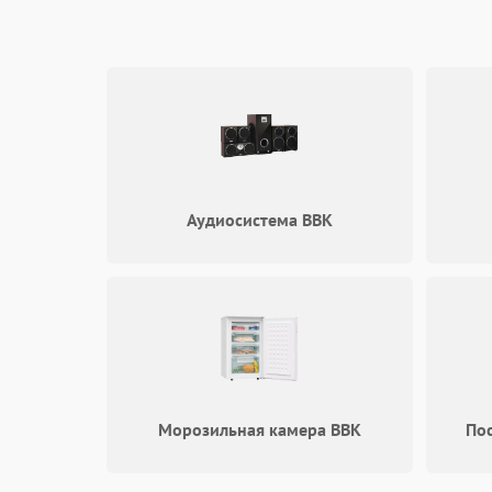
Аудиосистема BBK
Морозильная камера BBK
По