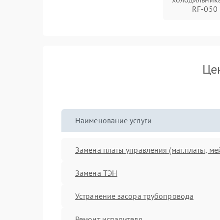
RF-050
Це
Наименование услуги
Замена платы управления (мат.платы, ме
Замена ТЭН
Устранение засора трубопровода
Ремонт испарителя