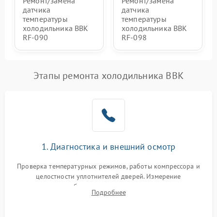
Ремонт/замена
Ремонт/замена
датчика
датчика
температуры
температуры
холодильника BBK
холодильника BBK
RF-090
RF-098
Этапы ремонта холодильника BBK
1. Диагностика и внешний осмотр
Проверка температурных режимов, работы компрессора и
целостности уплотнителей дверей. Измерение
сопротивления обмоток мотора, проверка термостата и
Подробнее
считывание кодов ошибок с электронного дисплея.