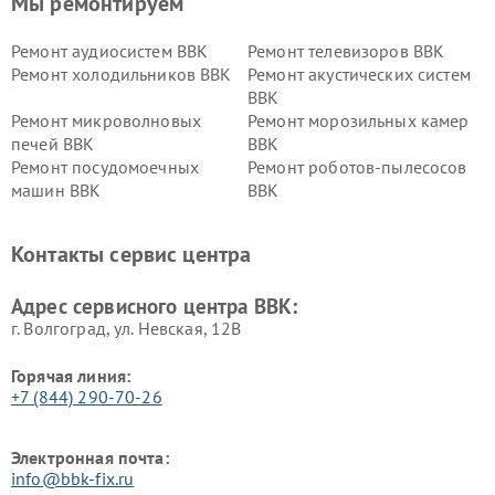
Мы ремонтируем
Ремонт аудиосистем BBK
Ремонт телевизоров BBK
Ремонт холодильников BBK
Ремонт акустических систем
BBK
Ремонт микроволновых
Ремонт морозильных камер
печей BBK
BBK
Ремонт посудомоечных
Ремонт роботов-пылесосов
машин BBK
BBK
Ремонт ресиверов BBK
Ремонт музыкальных центров
BBK
Контакты сервис центра
Ремонт винных шкафов BBK
Адрес сервисного центра BBK:
г. Волгоград, ул. Невская, 12В
Горячая линия:
+7 (844) 290-70-26
Электронная почта:
info@bbk-fix.ru