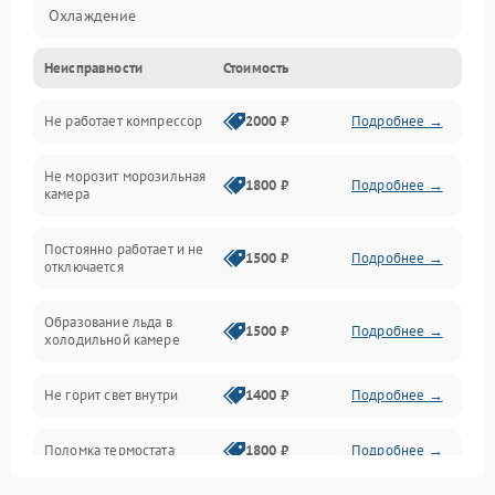
Охлаждение
Неисправности
Стоимость
Механика
Не работает компрессор
2000 ₽
Подробнее →
Электропитание
Не морозит морозильная
Дренаж
1800 ₽
Подробнее →
камера
Оттайка
Постоянно работает и не
1500 ₽
Подробнее →
отключается
Программное обеспечение
Образование льда в
1500 ₽
Подробнее →
холодильной камере
Не горит свет внутри
1400 ₽
Подробнее →
Поломка термостата
1800 ₽
Подробнее →