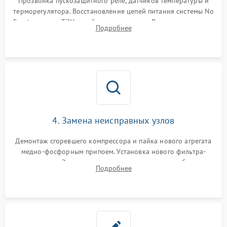
Прозвонка пускозащитного реле, датчиков температуры и
терморегулятора. Восстановление цепей питания системы No
Frost, включая ТЭН оттайки и вентилятор. Ремонт или замена
Подробнее
платы управления при сбоях алгоритмов.
4. Замена неисправных узлов
Демонтаж сгоревшего компрессора и пайка нового агрегата
медно-фосфорным припоем. Установка нового фильтра-
осушителя. Замена изношенных вентиляторов обдува,
Подробнее
сломанных заслонок или поврежденных дверных петель.