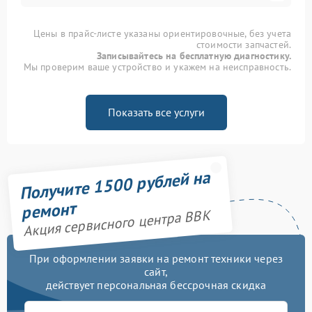
Цены в прайс-листе указаны ориентировочные, без учета
стоимости запчастей.
Записывайтесь на бесплатную диагностику.
Мы проверим ваше устройство и укажем на неисправность.
Показать все услуги
Получите 1500 рублей на
ремонт
Акция сервисного центра BBK
При оформлении заявки на ремонт техники через
сайт,
действует персональная бессрочная скидка