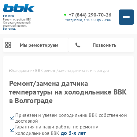
+7 (844) 290-70-26
FIX-BBK
Ежедневно, с 10:00 до 20:00
Ремонт устройств BBK
Специализированный
cервисный центр г.
Волгоград
Мы ремонтируем
Позвонить
граде
Холодильник BBK ремонт/замена датчика температуры
Ремонт/замена датчика
температуры на холодильнике BBK
в Волгограде
Привезем и увезем холодильник BBK собственной
доставкой
Гарантия на наши работы по ремонту
Ремонт акустических систем BBK
Ремонт морозильных камер BBK
Ремонт музыкальных центров BBK
Ремонт микроволновых печей BBK
Ремонт посудомоечных машин BBK
до 3-х лет
холодильников BBK