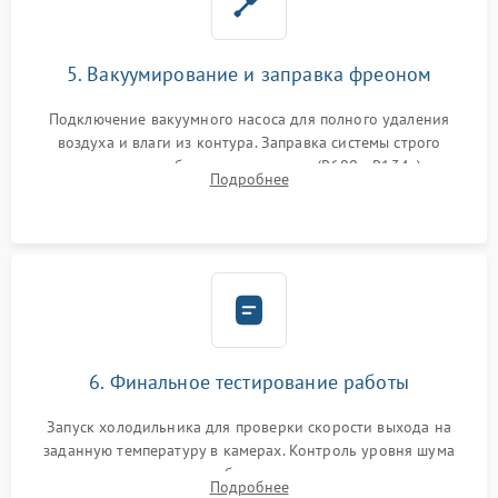
5. Вакуумирование и заправка фреоном
Подключение вакуумного насоса для полного удаления
воздуха и влаги из контура. Заправка системы строго
дозированным объемом хладагента (R600a, R134a) по
Подробнее
электронным весам. Контроль рабочего давления в системе.
6. Финальное тестирование работы
Запуск холодильника для проверки скорости выхода на
заданную температуру в камерах. Контроль уровня шума
компрессора, отсутствия обмерзания стенок и корректного
Подробнее
срабатывания системы автоматической оттайки.