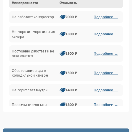
Неисправности
Стоимость
Механика
Не работает компрессор
2000 ₽
Подробнее →
Электропитание
Не морозит морозильная
Дренаж
1800 ₽
Подробнее →
камера
Оттайка
Постоянно работает и не
1500 ₽
Подробнее →
отключается
Программное обеспечение
Образование льда в
1500 ₽
Подробнее →
холодильной камере
Не горит свет внутри
1400 ₽
Подробнее →
Поломка термостата
1800 ₽
Подробнее →
Не работает вентилятор
1800 ₽
Подробнее →