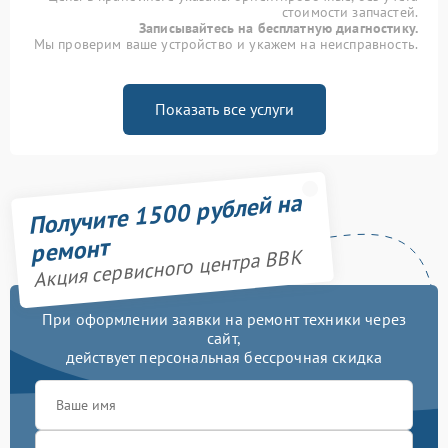
стоимости запчастей.
Записывайтесь на бесплатную диагностику.
Мы проверим ваше устройство и укажем на неисправность.
Показать все услуги
Получите 1500 рублей на
ремонт
Акция сервисного центра BBK
При оформлении заявки на ремонт техники через
сайт,
действует персональная бессрочная скидка