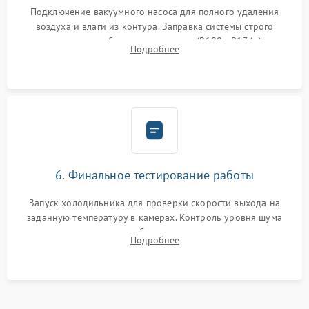
Подключение вакуумного насоса для полного удаления
воздуха и влаги из контура. Заправка системы строго
дозированным объемом хладагента (R600a, R134a) по
Подробнее
электронным весам. Контроль рабочего давления в системе.
6. Финальное тестирование работы
Запуск холодильника для проверки скорости выхода на
заданную температуру в камерах. Контроль уровня шума
компрессора, отсутствия обмерзания стенок и корректного
Подробнее
срабатывания системы автоматической оттайки.