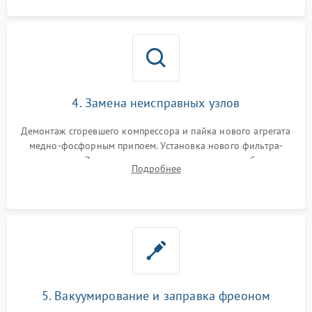
4. Замена неисправных узлов
Демонтаж сгоревшего компрессора и пайка нового агрегата
медно-фосфорным припоем. Установка нового фильтра-
осушителя. Замена изношенных вентиляторов обдува,
Подробнее
сломанных заслонок или поврежденных дверных петель.
5. Вакуумирование и заправка фреоном