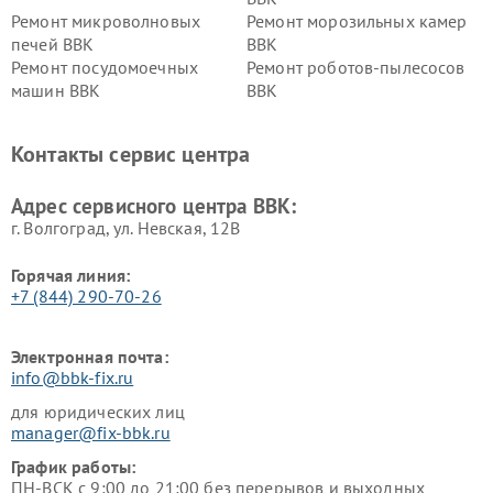
Ремонт микроволновых
Ремонт морозильных камер
печей BBK
BBK
Ремонт посудомоечных
Ремонт роботов-пылесосов
машин BBK
BBK
Ремонт ресиверов BBK
Ремонт музыкальных центров
BBK
Контакты сервис центра
Ремонт винных шкафов BBK
Адрес сервисного центра BBK:
г. Волгоград, ул. Невская, 12В
Горячая линия:
+7 (844) 290-70-26
Электронная почта:
info@bbk-fix.ru
для юридических лиц
manager@fix-bbk.ru
График работы:
ПН-ВСК с 9:00 до 21:00 без перерывов и выходных