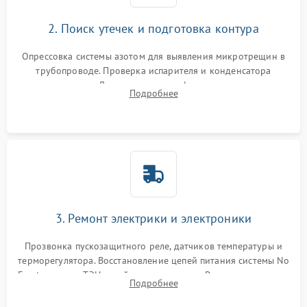
2. Поиск утечек и подготовка контура
Опрессовка системы азотом для выявления микротрещин в
трубопроводе. Проверка испарителя и конденсатора
течеискателем. Демонтаж старого фильтра-осушителя и
Подробнее
продувка капиллярной трубки для устранения засоров.
3. Ремонт электрики и электроники
Прозвонка пускозащитного реле, датчиков температуры и
терморегулятора. Восстановление цепей питания системы No
Frost, включая ТЭН оттайки и вентилятор. Ремонт или замена
Подробнее
платы управления при сбоях алгоритмов.