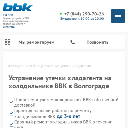
+7 (844) 290-70-26
FIX-BBK
Ежедневно, с 10:00 до 20:00
Ремонт устройств BBK
Специализированный
cервисный центр г.
Волгоград
Мы ремонтируем
Позвонить
граде
Холодильник BBK устранение утечки хладагента
Устранение утечки хладагента на
холодильнике BBK в Волгограде
Привезем и увезем холодильник BBK собственной
доставкой
Гарантия на наши работы по ремонту
до 3-х лет
холодильников BBK
Ремонт акустических систем BBK
Ремонт морозильных камер BBK
Ремонт музыкальных центров BBK
Ремонт микроволновых печей BBK
Ремонт посудомоечных машин BBK
Срочный ремонт холодильников BBK в течении
часа