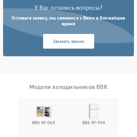
Поломка системы No Frost
2600 ₽
Подробнее →
У Вас остались вопросы?
Оставьте заявку, мы свяжемся с Вами в ближайшее
Образование конденсата
1800 ₽
Подробнее →
на стенках
время
Сбой в работе инвертора
2100 ₽
Подробнее →
Заказать звонок
Запах горелого при
2000 ₽
Подробнее →
работе
Не включается
1000 ₽
Подробнее →
холодильник
Модели холодильников BBK
Проблемы с системой
автоматической
1800 ₽
Подробнее →
разморозки
BBK RF-068
BBK RF-098