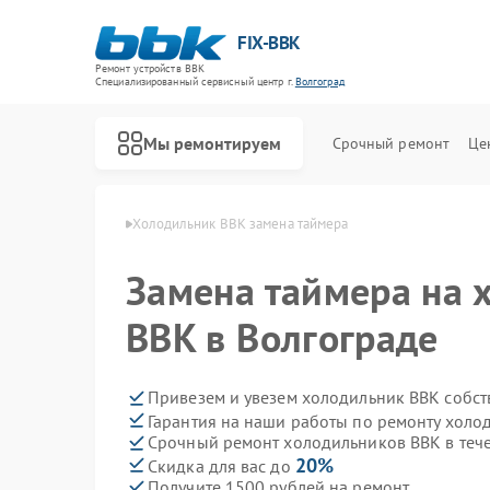
FIX-BBK
Ремонт устройств BBK
Специализированный cервисный центр г.
Волгоград
Мы ремонтируем
Срочный ремонт
Це
в BBK в Волгограде
Холодильник BBK замена таймера
Замена таймера на 
BBK в Волгограде
Привезем и увезем холодильник BBK собст
Гарантия на наши работы по ремонту хол
Срочный ремонт холодильников BBK в теч
20%
Скидка для вас до
Получите 1500 рублей на ремонт
Ремонт акустических систем BBK
Ремонт микроволновых печей BBK
Ремонт морозильных камер BBK
Ремонт посудомоечных машин BBK
Ремонт роботов-пылесосов BBK
Ремонт музыкальных центров BBK