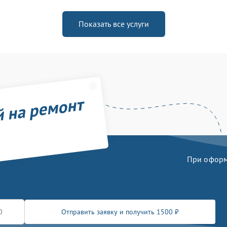
Показать все услуги
й на ремонт
При оформл
Отправить заявку и получить 1500 ₽