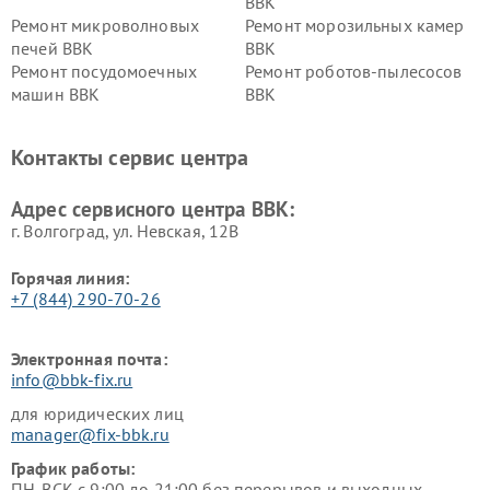
BBK
Ремонт микроволновых
Ремонт морозильных камер
печей BBK
BBK
Ремонт посудомоечных
Ремонт роботов-пылесосов
машин BBK
BBK
Ремонт ресиверов BBK
Ремонт музыкальных центров
BBK
Контакты сервис центра
Ремонт винных шкафов BBK
Адрес сервисного центра BBK:
г. Волгоград, ул. Невская, 12В
Горячая линия:
+7 (844) 290-70-26
Электронная почта:
info@bbk-fix.ru
для юридических лиц
manager@fix-bbk.ru
График работы:
ПН-ВСК с 9:00 до 21:00 без перерывов и выходных