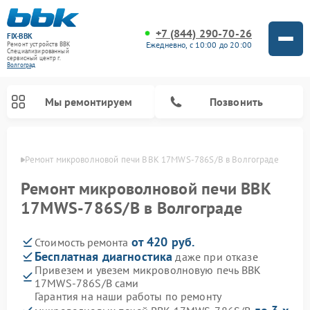
+7 (844) 290-70-26
FIX-BBK
Ежедневно, с 10:00 до 20:00
Ремонт устройств BBK
Специализированный
cервисный центр г.
Волгоград
Мы ремонтируем
Позвонить
граде
Ремонт микроволновой печи BBK 17MWS-786S/B в Волгограде
Ремонт микроволновой печи BBK
17MWS-786S/B в Волгограде
от 420 руб.
Стоимость ремонта
Бесплатная диагностика
даже при отказе
Привезем и увезем микроволновую печь BBK
17MWS-786S/B сами
Ремонт морозильных камер BBK
Ремонт музыкальных центров BBK
Ремонт акустических систем BBK
Ремонт посудомоечных машин BBK
Гарантия на наши работы по ремонту