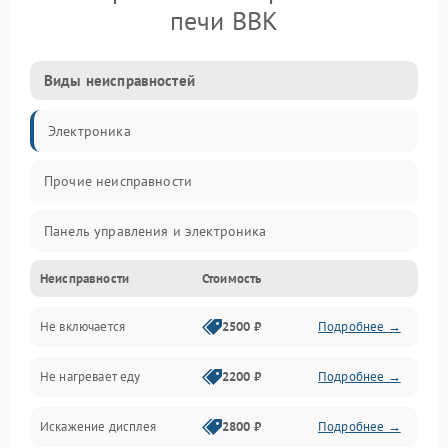
печи BBK
Виды неисправностей
Электроника
Прочие неисправности
Панель управления и электроника
Неисправности
Стоимость
Дверца и корпус
Не включается
2500 ₽
Подробнее →
Механика и внутренние элементы
Не нагревает еду
2200 ₽
Подробнее →
Механические повреждения
Искажение дисплея
2800 ₽
Подробнее →
Питание и запуск