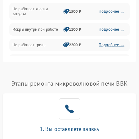
Не работает кнопка
Нагрев и приготовление
1500 ₽
Подробнее →
запуска
Программное обеспечение
Искры внутри при работе
1100 ₽
Подробнее →
Не работает гриль
2200 ₽
Подробнее →
Перегрев или отключение
2400 ₽
Подробнее →
во время работы
Появление запаха гари
2400 ₽
Подробнее →
Этапы ремонта микроволновой печи BBK
Проблемы с вентилятором
2000 ₽
Подробнее →
Поломка системы
2200 ₽
Подробнее →
охлаждения
1. Вы оставляете заявку
Не работают сенсорные
2400 ₽
Подробнее →
кнопки