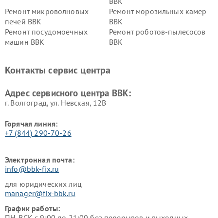
BBK
Ремонт микроволновых
Ремонт морозильных камер
печей BBK
BBK
Ремонт посудомоечных
Ремонт роботов-пылесосов
машин BBK
BBK
Ремонт ресиверов BBK
Ремонт музыкальных центров
BBK
Контакты сервис центра
Ремонт винных шкафов BBK
Адрес сервисного центра BBK:
г. Волгоград, ул. Невская, 12В
Горячая линия:
+7 (844) 290-70-26
Электронная почта:
info@bbk-fix.ru
для юридических лиц
manager@fix-bbk.ru
График работы:
ПН-ВСК с 9:00 до 21:00 без перерывов и выходных