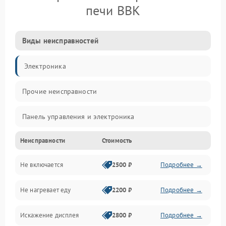
печи BBK
Виды неисправностей
Электроника
Прочие неисправности
Панель управления и электроника
Неисправности
Стоимость
Дверца и корпус
Не включается
2500 ₽
Подробнее →
Механика и внутренние элементы
Не нагревает еду
2200 ₽
Подробнее →
Механические повреждения
Искажение дисплея
2800 ₽
Подробнее →
Питание и запуск