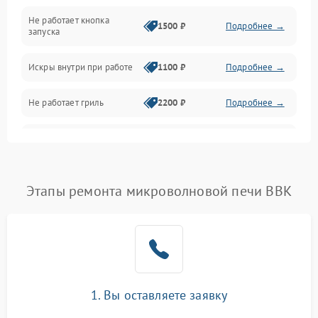
Не работает кнопка
Нагрев и приготовление
1500 ₽
Подробнее →
запуска
Программное обеспечение
Искры внутри при работе
1100 ₽
Подробнее →
Не работает гриль
2200 ₽
Подробнее →
Перегрев или отключение
2400 ₽
Подробнее →
во время работы
Появление запаха гари
2400 ₽
Подробнее →
Этапы ремонта микроволновой печи BBK
Проблемы с вентилятором
2000 ₽
Подробнее →
Поломка системы
2200 ₽
Подробнее →
охлаждения
1. Вы оставляете заявку
Не работают сенсорные
2400 ₽
Подробнее →
кнопки