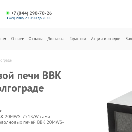
+7 (844) 290-70-26
Ежедневно, с 10:00 до 20:00
ны
О нас
Отзывы
Доставка
Гарантии
Акции и скидки
Зая
гограде
вой печи BBK
лгограде
е
BBK 20MWS-751S/W сами
роволновых печей BBK 20MWS-