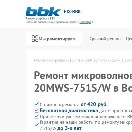
FIX-BBK
Ремонт устройств BBK
Специализированный cервисный центр г.
Волгоград
Мы ремонтируем
Срочный ремонт
Це
й BBK в Волгограде
Ремонт микроволновой печи BBK 20MWS-751S/W в Вол
Ремонт микроволно
20MWS-751S/W в Во
от 420 руб.
Стоимость ремонта
Бесплатная диагностика
даже при отказ
Привезем и увезем микроволновую печь 
Гарантия на наши работы по ремонту мик
до 3-х лет
751S/W
Ремонт акустических систем BBK
Ремонт морозильных камер BBK
Ремонт посудомоечных машин BBK
Ремонт роботов-пылесосов BBK
Ремонт музыкальных центров BBK