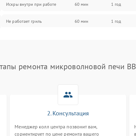
Искры внутри при работе
60 мин
1 год
Не работает гриль
60 мин
1 год
Перегрев или отключение во
60 мин
1 год
время работы
Появление запаха гари
60 мин
1 год
тапы ремонта микроволновой печи B
Проблемы с вентилятором
60 мин
1 год
Поломка системы охлаждения
60 мин
1 год
Не работают сенсорные кнопки
60 мин
1 год
2. Консультация
и
Менеджер колл центра позвонит вам,
Не горит подсветка
60 мин
1 год
сориентирует по цене ремонта вашего