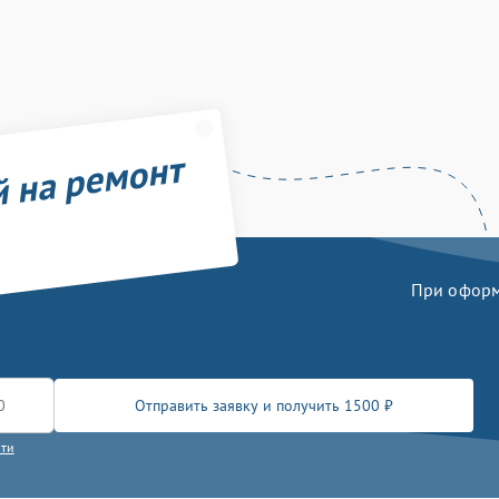
й на ремонт
При оформл
Отправить заявку и получить 1500 ₽
сти