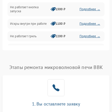
Не работает кнопка
Нагрев и приготовление
1500 ₽
Подробнее →
запуска
Программное обеспечение
Искры внутри при работе
1100 ₽
Подробнее →
Не работает гриль
2200 ₽
Подробнее →
Перегрев или отключение
2400 ₽
Подробнее →
во время работы
Появление запаха гари
2400 ₽
Подробнее →
Этапы ремонта микроволновой печи BBK
Проблемы с вентилятором
2000 ₽
Подробнее →
Поломка системы
2200 ₽
Подробнее →
охлаждения
1. Вы оставляете заявку
Не работают сенсорные
2400 ₽
Подробнее →
кнопки