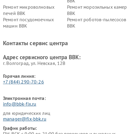
BBK
Ремонт микроволновых
Ремонт морозильных камер
печей BBK
BBK
Ремонт посудомоечных
Ремонт роботов-пылесосов
машин BBK
BBK
Ремонт ресиверов BBK
Ремонт музыкальных центров
BBK
Контакты сервис центра
Ремонт винных шкафов BBK
Адрес сервисного центра BBK:
г. Волгоград, ул. Невская, 12В
Горячая линия:
+7 (844) 290-70-26
Электронная почта:
info@bbk-fix.ru
для юридических лиц
manager@fix-bbk.ru
График работы:
ПН-ВСК с 9:00 до 21:00 без перерывов и выходных