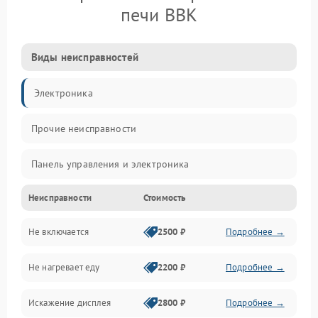
печи BBK
Виды неисправностей
Электроника
Прочие неисправности
Панель управления и электроника
Неисправности
Стоимость
Дверца и корпус
Не включается
2500 ₽
Подробнее →
Механика и внутренние элементы
Не нагревает еду
2200 ₽
Подробнее →
Механические повреждения
Искажение дисплея
2800 ₽
Подробнее →
Питание и запуск