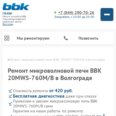
+7 (844) 290-70-26
FIX-BBK
Ежедневно, с 10:00 до 20:00
Ремонт устройств BBK
Специализированный
cервисный центр г.
Волгоград
Мы ремонтируем
Позвонить
граде
Ремонт микроволновой печи BBK 20MWS-760M/B в Волгограде
Ремонт микроволновой печи BBK
20MWS-760M/B в Волгограде
от 420 руб.
Стоимость ремонта
Бесплатная диагностика
даже при отказе
Привезем и увезем микроволновую печь BBK
20MWS-760M/B сами
Ремонт морозильных камер BBK
Ремонт музыкальных центров BBK
Ремонт акустических систем BBK
Ремонт посудомоечных машин BBK
Гарантия на наши работы по ремонту