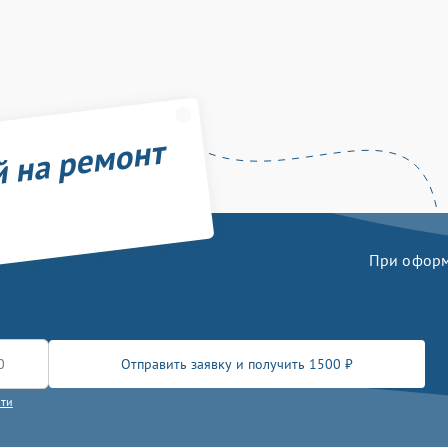
й на ремонт
При оформл
Отправить заявку и получить 1500 ₽
сти