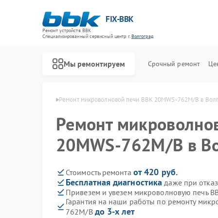
FIX-BBK
Ремонт устройств BBK
Специализированный cервисный центр г.
Волгоград
Мы ремонтируем
Срочный ремонт
Це
й BBK в Волгограде
Ремонт микроволновой печи BBK 20MWS-762M/B в Вол
Ремонт микроволно
20MWS-762M/B в Во
от 420 руб.
Стоимость ремонта
Бесплатная диагностика
даже при отказ
Привезем и увезем микроволновую печь 
Гарантия на наши работы по ремонту мик
до 3-х лет
762M/B
Ремонт акустических систем BBK
Ремонт морозильных камер BBK
Ремонт посудомоечных машин BBK
Ремонт роботов-пылесосов BBK
Ремонт музыкальных центров BBK