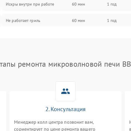
Искры внутри при работе
60 мин
1 год
Не работает гриль
60 мин
1 год
Перегрев или отключение во
60 мин
1 год
время работы
Появление запаха гари
60 мин
1 год
тапы ремонта микроволновой печи B
Проблемы с вентилятором
60 мин
1 год
Поломка системы охлаждения
60 мин
1 год
Не работают сенсорные кнопки
60 мин
1 год
2. Консультация
и
Менеджер колл центра позвонит вам,
Не горит подсветка
60 мин
1 год
сориентирует по цене ремонта вашего