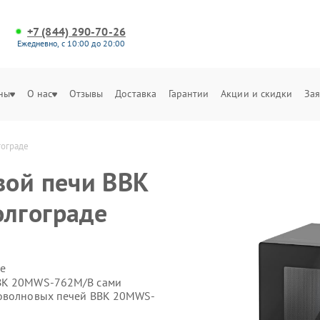
+7 (844) 290-70-26
Ежедневно, с 10:00 до 20:00
ны
О нас
Отзывы
Доставка
Гарантии
Акции и скидки
Зая
гограде
вой печи BBK
лгограде
е
BBK 20MWS-762M/B сами
роволновых печей BBK 20MWS-