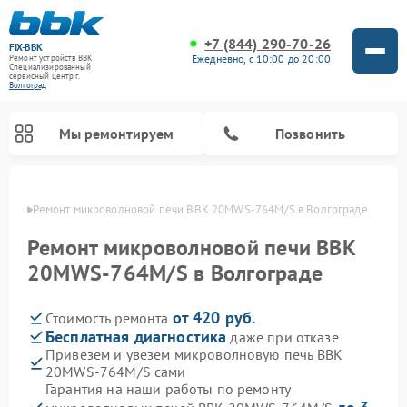
+7 (844) 290-70-26
FIX-BBK
Ежедневно, с 10:00 до 20:00
Ремонт устройств BBK
Специализированный
cервисный центр г.
Волгоград
Мы ремонтируем
Позвонить
граде
Ремонт микроволновой печи BBK 20MWS-764M/S в Волгограде
Ремонт микроволновой печи BBK
20MWS-764M/S в Волгограде
от 420 руб.
Стоимость ремонта
Бесплатная диагностика
даже при отказе
Привезем и увезем микроволновую печь BBK
20MWS-764M/S сами
Ремонт морозильных камер BBK
Ремонт музыкальных центров BBK
Ремонт акустических систем BBK
Ремонт посудомоечных машин BBK
Гарантия на наши работы по ремонту