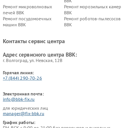
BBK
Ремонт микроволновых
Ремонт морозильных камер
печей BBK
BBK
Ремонт посудомоечных
Ремонт роботов-пылесосов
машин BBK
BBK
Ремонт ресиверов BBK
Ремонт музыкальных центров
BBK
Контакты сервис центра
Ремонт винных шкафов BBK
Адрес сервисного центра BBK:
г. Волгоград, ул. Невская, 12В
Горячая линия:
+7 (844) 290-70-26
Электронная почта:
info@bbk-fix.ru
для юридических лиц
manager@fix-bbk.ru
График работы:
ПН-ВСК с 9:00 до 21:00 без перерывов и выходных