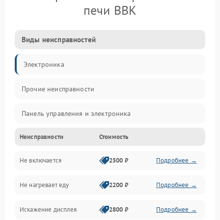
печи BBK
Виды неисправностей
Электроника
Прочие неисправности
Панель управления и электроника
Неисправности
Стоимость
Дверца и корпус
Не включается
2500 ₽
Подробнее →
Механика и внутренние элементы
Не нагревает еду
2200 ₽
Подробнее →
Механические повреждения
Искажение дисплея
2800 ₽
Подробнее →
Питание и запуск