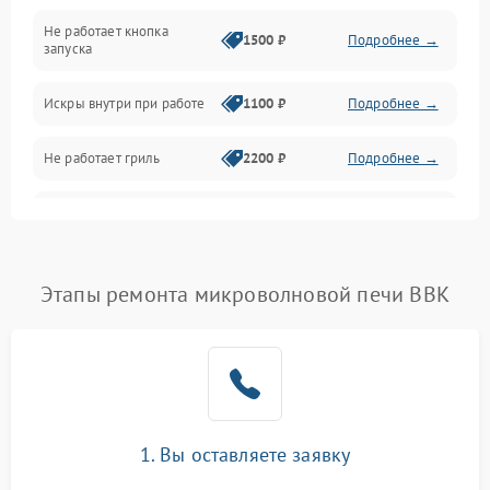
Не работает кнопка
Нагрев и приготовление
1500 ₽
Подробнее →
запуска
Программное обеспечение
Искры внутри при работе
1100 ₽
Подробнее →
Не работает гриль
2200 ₽
Подробнее →
Перегрев или отключение
2400 ₽
Подробнее →
во время работы
Появление запаха гари
2400 ₽
Подробнее →
Этапы ремонта микроволновой печи BBK
Проблемы с вентилятором
2000 ₽
Подробнее →
Поломка системы
2200 ₽
Подробнее →
охлаждения
1. Вы оставляете заявку
Не работают сенсорные
2400 ₽
Подробнее →
кнопки