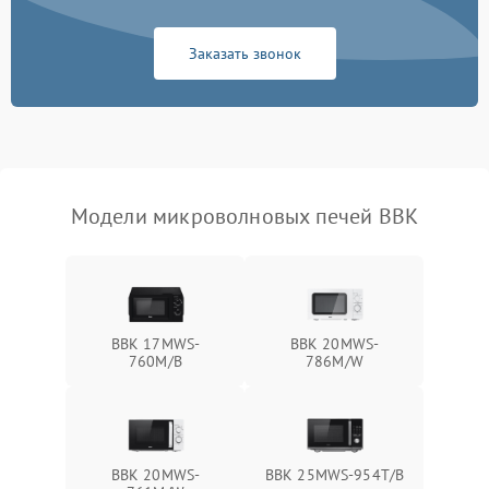
Поломка системы
2200 ₽
Подробнее →
охлаждения
Заказать звонок
Не работают сенсорные
2400 ₽
Подробнее →
кнопки
Не горит подсветка
2000 ₽
Подробнее →
Сломался трансформатор
1000 ₽
Подробнее →
Модели микроволновых печей BBK
BBK 17MWS-
BBK 20MWS-
760M/B
786M/W
BBK 20MWS-
BBK 25MWS-954T/B