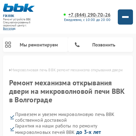
+7 (844) 290-70-26
FIX-BBK
Ежедневно, с 10:00 до 20:00
Ремонт устройств BBK
Специализированный
cервисный центр г.
Волгоград
Мы ремонтируем
Позвонить
граде
Микроволновая печь BBK ремонт механизма открывания двери
Ремонт механизма открывания
двери на микроволновой печи BBK
в Волгограде
Привезем и увезем микроволновую печь BBK
собственной доставкой
Гарантия на наши работы по ремонту
Ремонт морозильных камер BBK
Ремонт музыкальных центров BBK
Ремонт акустических систем BBK
Ремонт посудомоечных машин BBK
до 3-х лет
микроволновых печей BBK