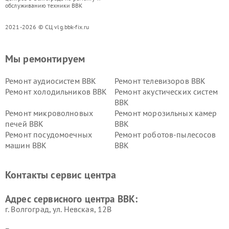
обслуживанию техники BBK
2021-2026 © СЦ vlg.bbk-fix.ru
Мы ремонтируем
Ремонт аудиосистем BBK
Ремонт телевизоров BBK
Ремонт холодильников BBK
Ремонт акустических систем
BBK
Ремонт микроволновых
Ремонт морозильных камер
печей BBK
BBK
Ремонт посудомоечных
Ремонт роботов-пылесосов
машин BBK
BBK
Ремонт ресиверов BBK
Ремонт музыкальных центров
BBK
Контакты сервис центра
Ремонт винных шкафов BBK
Адрес сервисного центра BBK:
г. Волгоград, ул. Невская, 12В