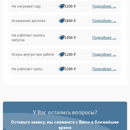
Не нагревает еду
2200 ₽
Подробнее →
Механические повреждения
Искажение дисплея
2800 ₽
Подробнее →
Питание и запуск
Не работает кнопка
Нагрев и приготовление
1500 ₽
Подробнее →
запуска
Программное обеспечение
Искры внутри при работе
1100 ₽
Подробнее →
Не работает гриль
2200 ₽
Подробнее →
Перегрев или отключение
2400 ₽
Подробнее →
во время работы
Появление запаха гари
2400 ₽
Подробнее →
У Вас остались вопросы?
Проблемы с вентилятором
2000 ₽
Подробнее →
Оставьте заявку, мы свяжемся с Вами в ближайшее
время