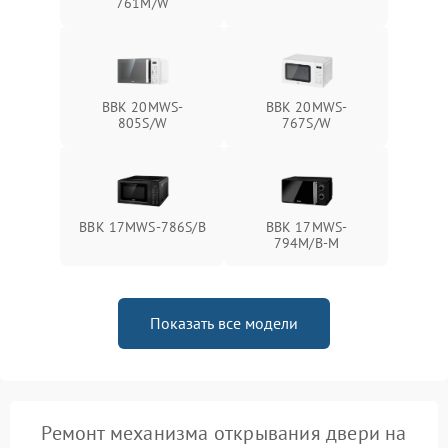
761M/W
BBK 20MWS-
BBK 20MWS-
805S/W
767S/W
BBK 17MWS-786S/B
BBK 17MWS-
794M/B-M
Показать все модели
Ремонт механизма открывания двери на