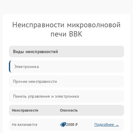
Неисправности микроволновой
печи BBK
Виды неисправностей
Электроника
Прочие неисправности
Панель управления и электроника
Неисправности
Стоимость
Дверца и корпус
Не включается
2500 ₽
Подробнее →
Механика и внутренние элементы