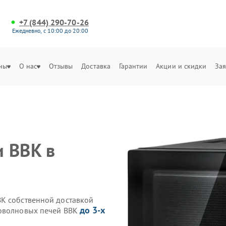
+7 (844) 290-70-26
Ежедневно, с 10:00 до 20:00
ны
О нас
Отзывы
Доставка
Гарантии
Акции и скидки
Зая
 BBK в
BK собственной доставкой
до 3-х
роволновых печей BBK