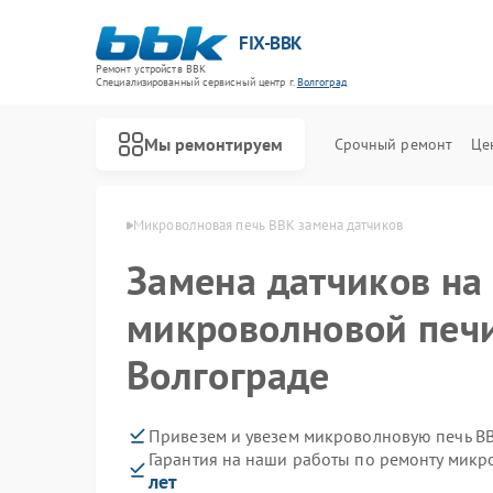
FIX-BBK
Ремонт устройств BBK
Специализированный cервисный центр г.
Волгоград
Мы ремонтируем
Срочный ремонт
Це
й BBK в Волгограде
Микроволновая печь BBK замена датчиков
Замена датчиков на
микроволновой печи
Волгограде
Привезем и увезем микроволновую печь B
Гарантия на наши работы по ремонту мик
лет
Ремонт акустических систем BBK
Ремонт морозильных камер BBK
Ремонт посудомоечных машин BBK
Ремонт роботов-пылесосов BBK
Ремонт музыкальных центров BBK