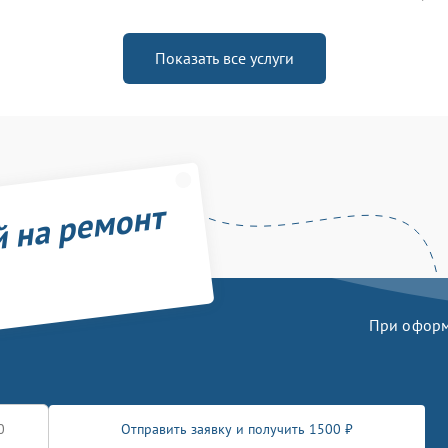
Показать все услуги
й на ремонт
При оформл
Отправить заявку и получить 1500 ₽