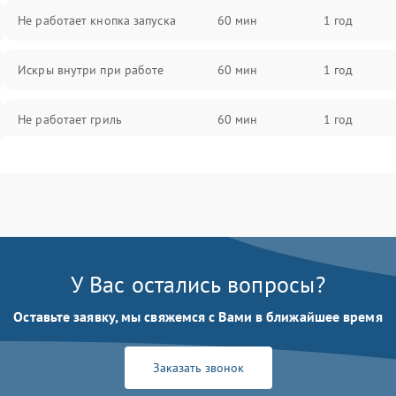
Не работает кнопка запуска
60 мин
1 год
Искры внутри при работе
60 мин
1 год
Не работает гриль
60 мин
1 год
Перегрев или отключение во
60 мин
1 год
время работы
Появление запаха гари
60 мин
1 год
У Вас остались вопросы?
Проблемы с вентилятором
60 мин
1 год
Оставьте заявку, мы свяжемся с Вами в ближайшее время
Поломка системы охлаждения
60 мин
1 год
Заказать звонок
Не работают сенсорные кнопки
60 мин
1 год