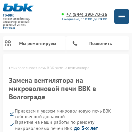
+7 (844) 290-70-26
FIX-BBK
Ежедневно, с 10:00 до 20:00
Ремонт устройств BBK
Специализированный
cервисный центр г.
Волгоград
Мы ремонтируем
Позвонить
граде
Микроволновая печь BBK замена вентилятора
Замена вентилятора на
микроволновой печи BBK в
Волгограде
Привезем и увезем микроволновую печь BBK
собственной доставкой
Гарантия на наши работы по ремонту
Ремонт морозильных камер BBK
Ремонт музыкальных центров BBK
Ремонт акустических систем BBK
Ремонт посудомоечных машин BBK
до 3-х лет
микроволновых печей BBK