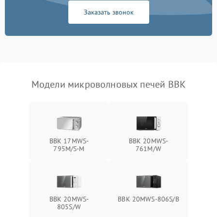
Заказать звонок
Не работают сенсорные
2400 ₽
Подробнее →
кнопки
Не горит подсветка
2000 ₽
Подробнее →
Сломался трансформатор
1000 ₽
Подробнее →
Модели микроволновых печей BBK
BBK 17MWS-
BBK 20MWS-
795M/S-M
761M/W
BBK 20MWS-
BBK 20MWS-806S/B
805S/W