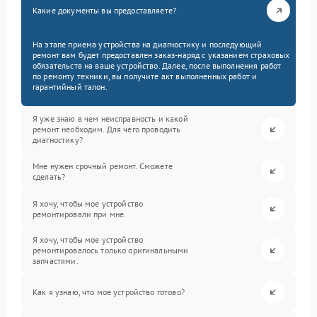
Какие документы вы предоставляете?
На этапе приема устройства на диагностику и последующий
ремонт вам будет предоставлен заказ-наряд с указанием страховых
обязательств на ваше устройство. Далее, после выполнения работ
по ремонту техники, вы получите акт выполненных работ и
гарантийный талон.
Я уже знаю в чем неисправность и какой
ремонт необходим. Для чего проводить
диагностику?
Мне нужен срочный ремонт. Сможете
сделать?
Я хочу, чтобы мое устройство
ремонтировали при мне.
Я хочу, чтобы мое устройство
ремонтировалось только оригинальными
запчастями.
Как я узнаю, что мое устройство готово?