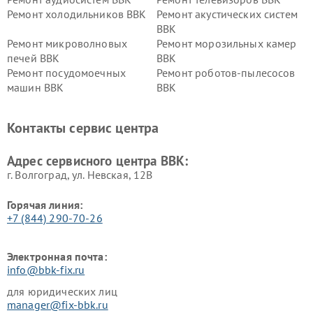
Ремонт холодильников BBK
Ремонт акустических систем
BBK
Ремонт микроволновых
Ремонт морозильных камер
печей BBK
BBK
Ремонт посудомоечных
Ремонт роботов-пылесосов
машин BBK
BBK
Ремонт ресиверов BBK
Ремонт музыкальных центров
BBK
Контакты сервис центра
Ремонт винных шкафов BBK
Адрес сервисного центра BBK:
г. Волгоград, ул. Невская, 12В
Горячая линия:
+7 (844) 290-70-26
Электронная почта:
info@bbk-fix.ru
для юридических лиц
manager@fix-bbk.ru