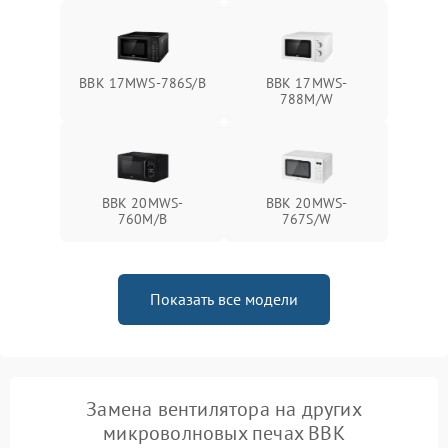
BBK 17MWS-786S/B
BBK 17MWS-
788M/W
BBK 20MWS-
BBK 20MWS-
760M/B
767S/W
Показать все модели
Замена вентилятора на других
микроволновых печах BBK