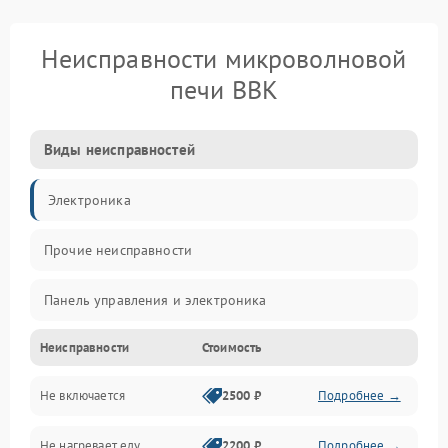
Неисправности микроволновой
печи BBK
Виды неисправностей
Электроника
Прочие неисправности
Панель управления и электроника
Неисправности
Стоимость
Дверца и корпус
Не включается
2500 ₽
Подробнее →
Механика и внутренние элементы
Не нагревает еду
2200 ₽
Подробнее →