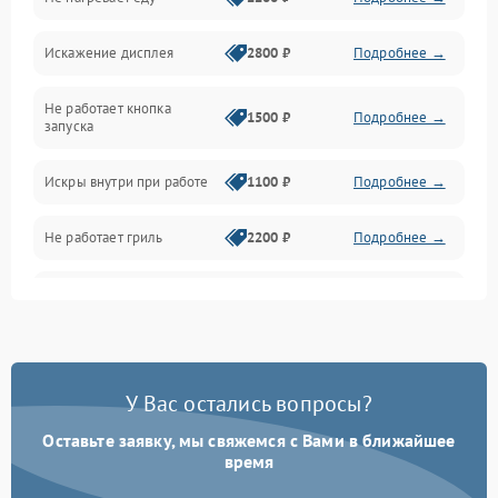
Механические повреждения
Искажение дисплея
2800 ₽
Подробнее →
Питание и запуск
Не работает кнопка
Нагрев и приготовление
1500 ₽
Подробнее →
запуска
Программное обеспечение
Искры внутри при работе
1100 ₽
Подробнее →
Не работает гриль
2200 ₽
Подробнее →
Перегрев или отключение
2400 ₽
Подробнее →
во время работы
Появление запаха гари
2400 ₽
Подробнее →
У Вас остались вопросы?
Проблемы с вентилятором
2000 ₽
Подробнее →
Оставьте заявку, мы свяжемся с Вами в ближайшее
время
Поломка системы
2200 ₽
Подробнее →
охлаждения