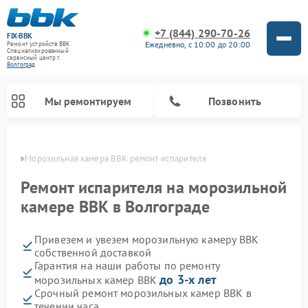
+7 (844) 290-70-26
FIX-BBK
Ежедневно, с 10:00 до 20:00
Ремонт устройств BBK
Специализированный
cервисный центр г.
Волгоград
Мы ремонтируем
Позвонить
граде
Морозильная камера BBK ремонт испарителя
Ремонт испарителя на морозильной
камере BBK в Волгограде
Привезем и увезем морозильную камеру BBK
собственной доставкой
Гарантия на наши работы по ремонту
до 3-х лет
морозильных камер BBK
Ремонт микроволновых печей BBK
Ремонт музыкальных центров BBK
Ремонт акустических систем BBK
Ремонт посудомоечных машин BBK
Срочный ремонт морозильных камер BBK в
течении часа