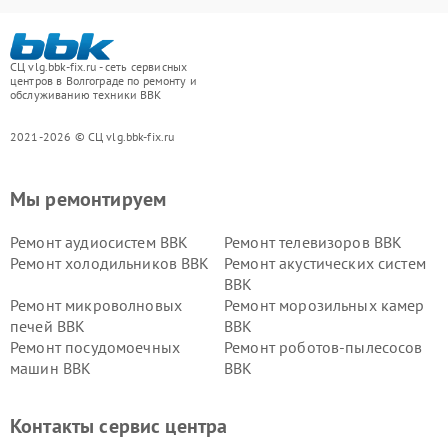
СЦ vlg.bbk-fix.ru - сеть сервисных
центров в Волгограде по ремонту и
обслуживанию техники BBK
2021-2026 © СЦ vlg.bbk-fix.ru
Мы ремонтируем
Ремонт аудиосистем BBK
Ремонт телевизоров BBK
Ремонт холодильников BBK
Ремонт акустических систем
BBK
Ремонт микроволновых
Ремонт морозильных камер
печей BBK
BBK
Ремонт посудомоечных
Ремонт роботов-пылесосов
машин BBK
BBK
Ремонт ресиверов BBK
Ремонт музыкальных центров
BBK
Контакты сервис центра
Ремонт винных шкафов BBK