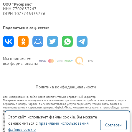
ООО "Русервис"
ИНН 7702633247
ОГРН 1077746335776
Поделиться в соц. сетях:
Мы принимаем
все формы оплаты
Политика конфиденциальности
Вся информация на сайте носит исключительно справочный характер.
Товарные знаки используются исключительно для описания устройств, в отношении которых
сервисные центры vlg.bbk-fix.ru предоставляют услуги по ремонту. Услуги оказываются в
неавторизованных сервисных центрах vlg.bbk-fix.ru, которые не связаны с правообладателями
товарных знаков или их официальными представителями.
Ремонт осуществляется для устройств, уже введенных в гражданский оборот в соответствии
Этот сайт использует файлы cookie. Вы можете
со статьей 1487 ГК РФ.
Использование товарных знаков не преследует цели индивидуализации услуг или введения
ознакомиться с
правилами использования
Согласен
потребителей в заблуждение, а служит для информирования о предоставляемых услугах по
файлов cookie
ремонту техники указанных брендов.