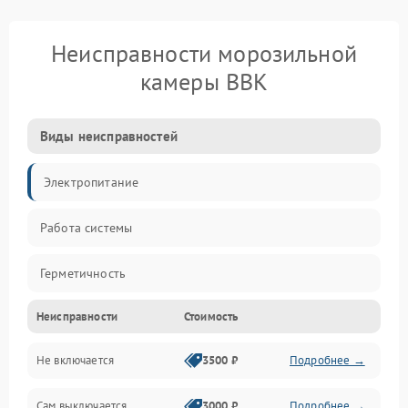
Неисправности морозильной
камеры BBK
Виды неисправностей
Электропитание
Работа системы
Герметичность
Неисправности
Стоимость
Механика
Не включается
3500 ₽
Подробнее →
Сам выключается
3000 ₽
Подробнее →