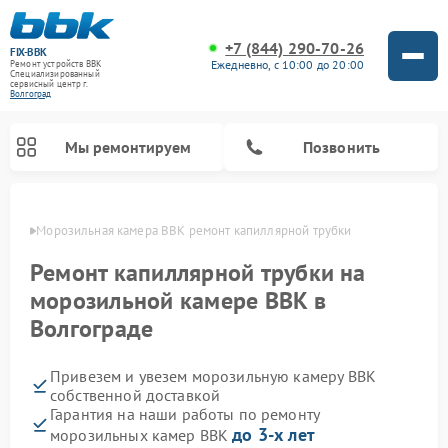
+7 (844) 290-70-26
FIX-BBK
Ежедневно, с 10:00 до 20:00
Ремонт устройств BBK
Специализированный
cервисный центр г.
Волгоград
Мы ремонтируем
Позвонить
граде
Морозильная камера BBK ремонт капиллярной трубки
Ремонт капиллярной трубки на
морозильной камере BBK в
Волгограде
Привезем и увезем морозильную камеру BBK
собственной доставкой
Гарантия на наши работы по ремонту
Ремонт микроволновых печей BBK
Ремонт музыкальных центров BBK
Ремонт акустических систем BBK
Ремонт посудомоечных машин BBK
до 3-х лет
морозильных камер BBK