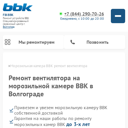
+7 (844) 290-70-26
FIX-BBK
Ежедневно, с 10:00 до 20:00
Ремонт устройств BBK
Специализированный
cервисный центр г.
Волгоград
Мы ремонтируем
Позвонить
граде
Морозильная камера BBK ремонт вентилятора
Ремонт вентилятора на
морозильной камере BBK в
Волгограде
Привезем и увезем морозильную камеру BBK
собственной доставкой
Гарантия на наши работы по ремонту
Ремонт микроволновых печей BBK
Ремонт музыкальных центров BBK
Ремонт акустических систем BBK
Ремонт посудомоечных машин BBK
до 3-х лет
морозильных камер BBK