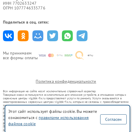
ИНН 7702633247
ОГРН 1077746335776
Поделиться в соц. сетях:
Мы принимаем
все формы оплаты
Политика конфиденциальности
Вся информация на сайте носит исключительно справочный характер.
Товарные знаки используются исключительно для описания устройств, в отношении которых
сервисные центры vlg.bbk-fix.ru предоставляют услуги по ремонту. Услуги оказываются в
неавторизованных сервисных центрах vlg.bbk-fix.ru, которые не связаны с правообладателями
товарных знаков или их официальными представителями.
Ремонт осуществляется для устройств, уже введенных в гражданский оборот в соответствии
Этот сайт использует файлы cookie. Вы можете
со статьей 1487 ГК РФ.
Использование товарных знаков не преследует цели индивидуализации услуг или введения
ознакомиться с
правилами использования
Согласен
потребителей в заблуждение, а служит для информирования о предоставляемых услугах по
файлов cookie
ремонту техники указанных брендов.
Представленная на сайте информация не является публичной офертой, определяемой
положениями Статьи 437(2) Гражданского кодекса РФ