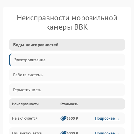
Неисправности морозильной
камеры BBK
Виды неисправностей
Электропитание
Работа системы
Герметичность
Неисправности
Стоимость
Механика
Не включается
3500 ₽
Подробнее →
Сам выключается
3000 ₽
Подробнее →