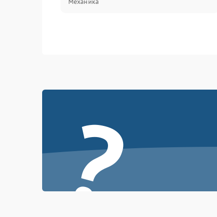
Механика
?