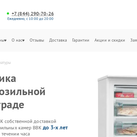
+7 (844) 290-70-26
Ежедневно, с 10:00 до 20:00
ны
О нас
Отзывы
Доставка
Гарантии
Акции и скидки
Зая
ратуры
ика
розильной
граде
K собственной доставкой
до 3-х лет
озильных камер BBK
 течении часа