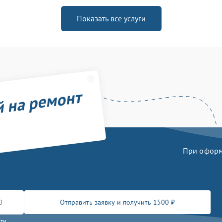
Показать все услуги
й на ремонт
При оформл
Отправить заявку и получить 1500 ₽
сти