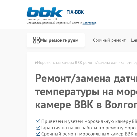
FIX-BBK
Ремонт устройств BBK
Специализированный cервисный центр г.
Волгоград
Мы ремонтируем
Срочный ремонт
Це
р BBK в Волгограде
Морозильная камера BBK ремонт/замена датчика темпе
Ремонт/замена датч
температуры на мо
камере BBK в Волго
Привезем и увезем морозильную камеру BB
Гарантия на наши работы по ремонту мор
Срочный ремонт морозильных камер BBK в
Ремонт акустических систем BBK
Ремонт микроволновых печей BBK
Ремонт посудомоечных машин BBK
Ремонт роботов-пылесосов BBK
Ремонт музыкальных центров BBK