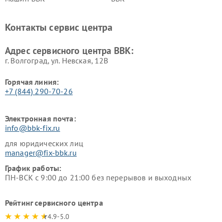
Ремонт ресиверов BBK
Ремонт музыкальных центров
BBK
Контакты сервис центра
Ремонт винных шкафов BBK
Адрес сервисного центра BBK:
г. Волгоград, ул. Невская, 12В
Горячая линия:
+7 (844) 290-70-26
Электронная почта:
info@bbk-fix.ru
для юридических лиц
manager@fix-bbk.ru
График работы:
ПН-ВСК с 9:00 до 21:00 без перерывов и выходных
Рейтинг сервисного центра
4.9-5.0