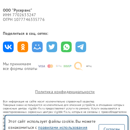
ООО "Русервис"
ИНН 7702633247
ОГРН 1077746335776
Поделиться в соц. сетях:
Мы принимаем
все формы оплаты
Политика конфиденциальности
Вся информация на сайте носит исключительно справочный характер.
Товарные знаки используются исключительно для описания устройств, в отношении которых
сервисные центры vlg.bbk-fix.ru предоставляют услуги по ремонту. Услуги оказываются в
неавторизованных сервисных центрах vlg.bbk-fix.ru, которые не связаны с правообладателями
товарных знаков или их официальными представителями.
Ремонт осуществляется для устройств, уже введенных в гражданский оборот в соответствии
Этот сайт использует файлы cookie. Вы можете
со статьей 1487 ГК РФ.
Использование товарных знаков не преследует цели индивидуализации услуг или введения
ознакомиться с
правилами использования
Согласен
потребителей в заблуждение, а служит для информирования о предоставляемых услугах по