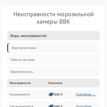
Неисправности морозильной
камеры BBK
Виды неисправностей
Электропитание
Работа системы
Герметичность
Неисправности
Стоимость
Механика
Не включается
3500 ₽
Подробнее →
Сам выключается
3000 ₽
Подробнее →