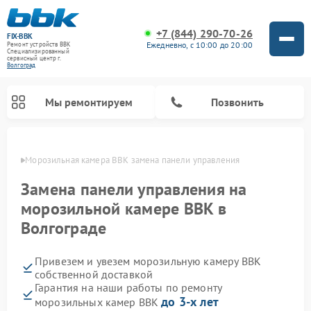
+7 (844) 290-70-26
FIX-BBK
Ежедневно, с 10:00 до 20:00
Ремонт устройств BBK
Специализированный
cервисный центр г.
Волгоград
Мы ремонтируем
Позвонить
граде
Морозильная камера BBK замена панели управления
Замена панели управления на
морозильной камере BBK в
Волгограде
Привезем и увезем морозильную камеру BBK
собственной доставкой
Гарантия на наши работы по ремонту
Ремонт микроволновых печей BBK
Ремонт музыкальных центров BBK
Ремонт акустических систем BBK
Ремонт посудомоечных машин BBK
до 3-х лет
морозильных камер BBK