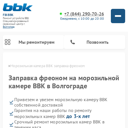
+7 (844) 290-70-26
FIX-BBK
Ежедневно, с 10:00 до 20:00
Ремонт устройств BBK
Специализированный
cервисный центр г.
Волгоград
Мы ремонтируем
Позвонить
граде
Морозильная камера BBK заправка фреоном
Заправка фреоном на морозильной
камере BBK в Волгограде
Привезем и увезем морозильную камеру BBK
собственной доставкой
Гарантия на наши работы по ремонту
до 3-х лет
морозильных камер BBK
Ремонт микроволновых печей BBK
Ремонт музыкальных центров BBK
Ремонт акустических систем BBK
Ремонт посудомоечных машин BBK
Срочный ремонт морозильных камер BBK в
течении часа