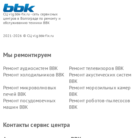
СЦ vlg.bbk-fix.ru - сеть сервисных
центров в Волгограде по ремонту и
обслуживанию техники BBK
2021-2026 © СЦ vlg.bbk-fix.ru
Мы ремонтируем
Ремонт аудиосистем BBK
Ремонт телевизоров BBK
Ремонт холодильников BBK
Ремонт акустических систем
BBK
Ремонт микроволновых
Ремонт морозильных камер
печей BBK
BBK
Ремонт посудомоечных
Ремонт роботов-пылесосов
машин BBK
BBK
Ремонт ресиверов BBK
Ремонт музыкальных центров
BBK
Контакты сервис центра
Ремонт винных шкафов BBK