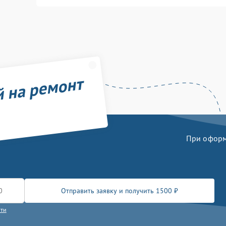
й на ремонт
При оформл
Отправить заявку и получить 1500 ₽
сти