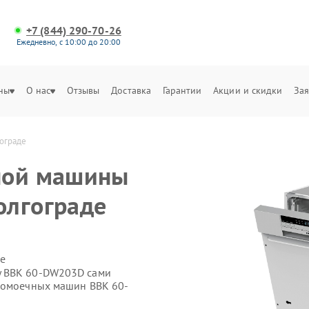
+7 (844) 290-70-26
Ежедневно, с 10:00 до 20:00
ны
О нас
Отзывы
Доставка
Гарантии
Акции и скидки
Зая
ограде
ной машины
олгограде
е
у BBK 60-DW203D сами
удомоечных машин BBK 60-