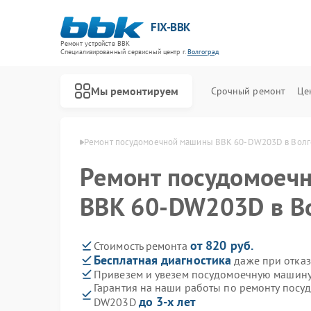
FIX-BBK
Ремонт устройств BBK
Специализированный cервисный центр г.
Волгоград
Мы ремонтируем
Срочный ремонт
Це
н BBK в Волгограде
Ремонт посудомоечной машины BBK 60-DW203D в Волг
Ремонт посудомоеч
BBK 60-DW203D в В
от 820 руб.
Стоимость ремонта
Бесплатная диагностика
даже при отказ
Привезем и увезем посудомоечную машин
Гарантия на наши работы по ремонту пос
до 3-х лет
DW203D
Ремонт акустических систем BBK
Ремонт микроволновых печей BBK
Ремонт морозильных камер BBK
Ремонт роботов-пылесосов BBK
Ремонт музыкальных центров BBK