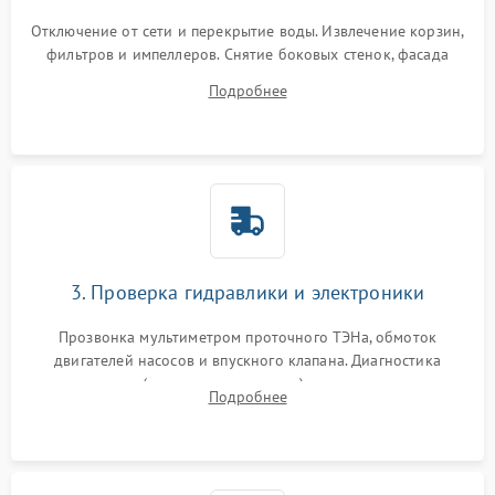
Отключение от сети и перекрытие воды. Извлечение корзин,
фильтров и импеллеров. Снятие боковых стенок, фасада
дверцы или нижнего поддона для прямого доступа к
Подробнее
циркуляционному насосу, ТЭНу и сливной помпе.
3. Проверка гидравлики и электроники
Прозвонка мультиметром проточного ТЭНа, обмоток
двигателей насосов и впускного клапана. Диагностика
прессостата (датчика уровня воды), датчика мутности,
Подробнее
концевика дверцы и электронного модуля управления.