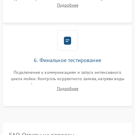
Надежная фиксация хомутов гидравлической системы,
Подробнее
сборка корпуса и установка датчика поплавка.
6. Финальное тестирование
Подключение к коммуникациям и запуск интенсивного
цикла мойки. Контроль корректного залива, нагрева воды
до нужной температуры, отсутствия посторонних шумов,
Подробнее
штатного слива и абсолютной сухости в поддоне.