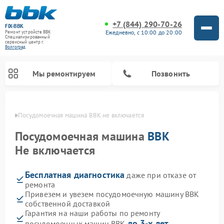
+7 (844) 290-70-26
FIX-BBK
Ежедневно, с 10:00 до 20:00
Ремонт устройств BBK
Специализированный
cервисный центр г.
Волгоград
Мы ремонтируем
Позвонить
граде
Посудомоечная машина BBK не включается
Посудомоечная машина
BBK
Не включается
Бесплатная диагностика
даже при отказе от
ремонта
Привезем и увезем посудомоечную машину BBK
собственной доставкой
Ремонт микроволновых печей BBK
Ремонт музыкальных центров BBK
Ремонт акустических систем BBK
Ремонт морозильных камер BBK
Гарантия на наши работы по ремонту
до 3-х лет
посудомоечных машин BBK