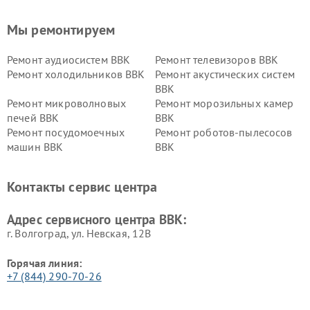
Мы ремонтируем
Ремонт аудиосистем BBK
Ремонт телевизоров BBK
Ремонт холодильников BBK
Ремонт акустических систем
BBK
Ремонт микроволновых
Ремонт морозильных камер
печей BBK
BBK
Ремонт посудомоечных
Ремонт роботов-пылесосов
машин BBK
BBK
Ремонт ресиверов BBK
Ремонт музыкальных центров
BBK
Контакты сервис центра
Ремонт винных шкафов BBK
Адрес сервисного центра BBK:
г. Волгоград, ул. Невская, 12В
Горячая линия:
+7 (844) 290-70-26