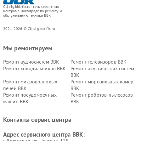
СЦ vlg.bbk-fix.ru - сеть сервисных
центров в Волгограде по ремонту и
обслуживанию техники BBK
2021-2026 © СЦ vlg.bbk-fix.ru
Мы ремонтируем
Ремонт аудиосистем BBK
Ремонт телевизоров BBK
Ремонт холодильников BBK
Ремонт акустических систем
BBK
Ремонт микроволновых
Ремонт морозильных камер
печей BBK
BBK
Ремонт посудомоечных
Ремонт роботов-пылесосов
машин BBK
BBK
Ремонт ресиверов BBK
Ремонт музыкальных центров
BBK
Контакты сервис центра
Ремонт винных шкафов BBK
Адрес сервисного центра BBK:
г. Волгоград, ул. Невская, 12В