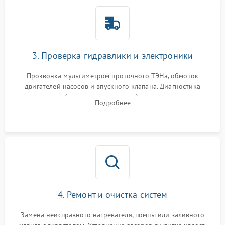
3. Проверка гидравлики и электроники
Прозвонка мультиметром проточного ТЭНа, обмоток
двигателей насосов и впускного клапана. Диагностика
прессостата (датчика уровня воды), датчика мутности,
Подробнее
концевика дверцы и электронного модуля управления.
4. Ремонт и очистка систем
Замена неисправного нагревателя, помпы или заливного