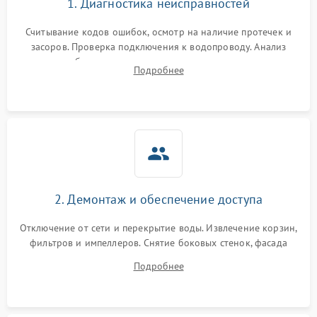
1. Диагностика неисправностей
Считывание кодов ошибок, осмотр на наличие протечек и
засоров. Проверка подключения к водопроводу. Анализ
жалоб на отсутствие слива, нагрева, вращения
Подробнее
разбрызгивателей или срабатывание системы защиты
аквастоп.
2. Демонтаж и обеспечение доступа
Отключение от сети и перекрытие воды. Извлечение корзин,
фильтров и импеллеров. Снятие боковых стенок, фасада
дверцы или нижнего поддона для прямого доступа к
Подробнее
циркуляционному насосу, ТЭНу и сливной помпе.