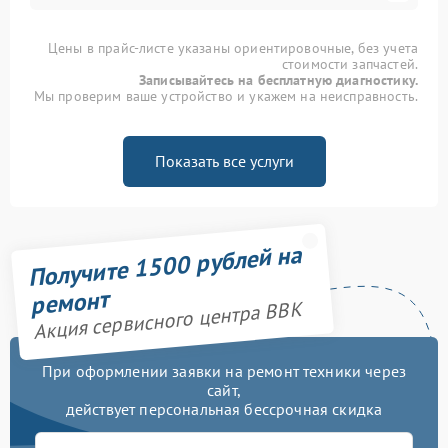
Цены в прайс-листе указаны ориентировочные, без учета
стоимости запчастей.
Записывайтесь на бесплатную диагностику.
Мы проверим ваше устройство и укажем на неисправность.
Показать все услуги
Получите 1500 рублей на
ремонт
Акция сервисного центра BBK
При оформлении заявки на ремонт техники через
сайт,
действует персональная бессрочная скидка