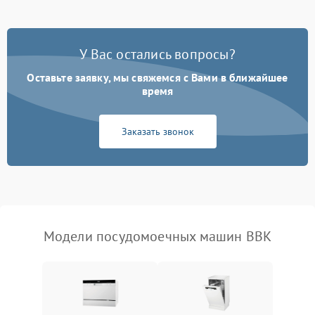
Проблемы с набором
1800 ₽
Подробнее →
воды
У Вас остались вопросы?
Оставьте заявку, мы свяжемся с Вами в ближайшее
Не работает сушилка
2100 ₽
Подробнее →
время
Сбои в работе таймера
1700 ₽
Подробнее →
Заказать звонок
Проблемы с
2100 ₽
Подробнее →
циркуляционным насосом
Модели посудомоечных машин BBK