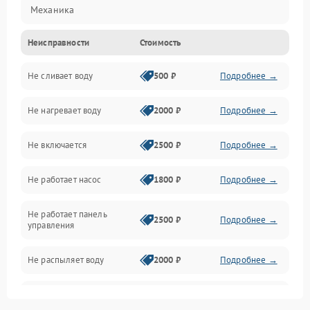
Механика
Неисправности
Стоимость
Управление
Не сливает воду
500 ₽
Подробнее →
Электропитание
Не нагревает воду
2000 ₽
Подробнее →
Датчики
Не включается
2500 ₽
Подробнее →
Нагрев
Не работает насос
1800 ₽
Подробнее →
Вода
Не работает панель
Гигиена
2500 ₽
Подробнее →
управления
Программное обеспечение
Не распыляет воду
2000 ₽
Подробнее →
Не запускается цикл
1800 ₽
Подробнее →
стирки