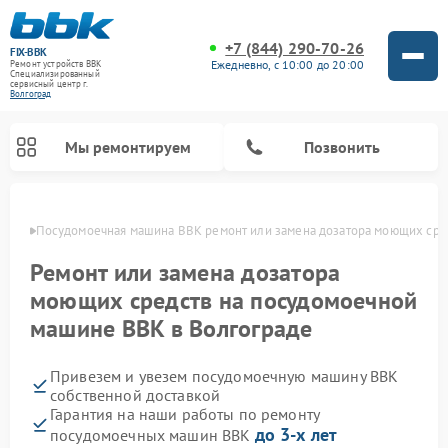
+7 (844) 290-70-26
FIX-BBK
Ежедневно, с 10:00 до 20:00
Ремонт устройств BBK
Специализированный
cервисный центр г.
Волгоград
Мы ремонтируем
Позвонить
граде
Посудомоечная машина BBK ремонт или замена дозатора моющих сре
Ремонт или замена дозатора
моющих средств на посудомоечной
машине BBK в Волгограде
Привезем и увезем посудомоечную машину BBK
собственной доставкой
Гарантия на наши работы по ремонту
Ремонт микроволновых печей BBK
Ремонт музыкальных центров BBK
Ремонт акустических систем BBK
Ремонт морозильных камер BBK
до 3-х лет
посудомоечных машин BBK