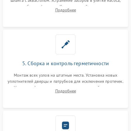
шланга с аквастопом. Устранение засоров в улитке насоса,
патрубках и фильтрах. Компонентный ремонт платы
Подробнее
управления, восстановление поврежденной проводки.
5. Сборка и контроль герметичности
Монтаж всех узлов на штатные места. Установка новых
уплотнителей дверцы и патрубков для исключения протечек.
Надежная фиксация хомутов гидравлической системы,
Подробнее
сборка корпуса и установка датчика поплавка.