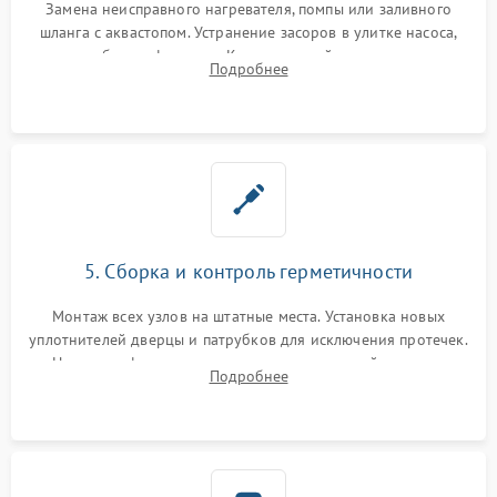
Замена неисправного нагревателя, помпы или заливного
шланга с аквастопом. Устранение засоров в улитке насоса,
патрубках и фильтрах. Компонентный ремонт платы
Подробнее
управления, восстановление поврежденной проводки.
5. Сборка и контроль герметичности
Монтаж всех узлов на штатные места. Установка новых
уплотнителей дверцы и патрубков для исключения протечек.
Надежная фиксация хомутов гидравлической системы,
Подробнее
сборка корпуса и установка датчика поплавка.