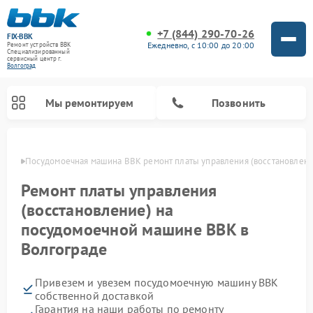
+7 (844) 290-70-26
FIX-BBK
Ежедневно, с 10:00 до 20:00
Ремонт устройств BBK
Специализированный
cервисный центр г.
Волгоград
Мы ремонтируем
Позвонить
граде
Посудомоечная машина BBK ремонт платы управления (восстановлени
Ремонт платы управления
(восстановление) на
посудомоечной машине BBK в
Волгограде
Привезем и увезем посудомоечную машину BBK
Ремонт микроволновых печей BBK
Ремонт музыкальных центров BBK
Ремонт акустических систем BBK
Ремонт морозильных камер BBK
собственной доставкой
Гарантия на наши работы по ремонту