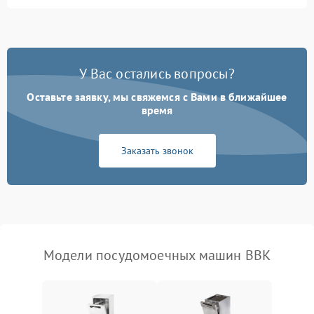
Не запускается цикл
1800 ₽
Подробнее →
стирки
Проблемы с набором
1800 ₽
Подробнее →
воды
У Вас остались вопросы?
Оставьте заявку, мы свяжемся с Вами в ближайшее
Не работает сушилка
2100 ₽
Подробнее →
время
Сбои в работе таймера
1700 ₽
Подробнее →
Заказать звонок
Проблемы с
2100 ₽
Подробнее →
циркуляционным насосом
Модели посудомоечных машин BBK