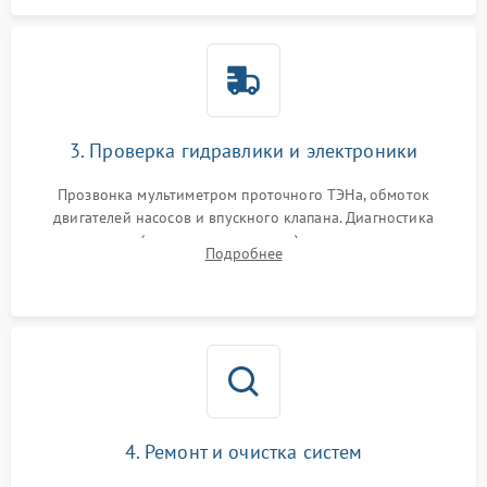
3. Проверка гидравлики и электроники
Прозвонка мультиметром проточного ТЭНа, обмоток
двигателей насосов и впускного клапана. Диагностика
прессостата (датчика уровня воды), датчика мутности,
Подробнее
концевика дверцы и электронного модуля управления.
4. Ремонт и очистка систем