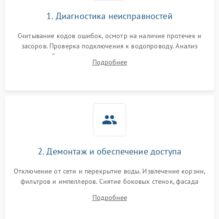
1. Диагностика неисправностей
Считывание кодов ошибок, осмотр на наличие протечек и
засоров. Проверка подключения к водопроводу. Анализ
жалоб на отсутствие слива, нагрева, вращения
Подробнее
разбрызгивателей или срабатывание системы защиты
аквастоп.
2. Демонтаж и обеспечение доступа
Отключение от сети и перекрытие воды. Извлечение корзин,
фильтров и импеллеров. Снятие боковых стенок, фасада
дверцы или нижнего поддона для прямого доступа к
Подробнее
циркуляционному насосу, ТЭНу и сливной помпе.