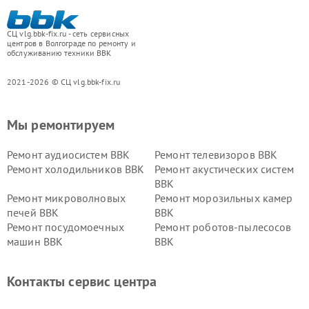
СЦ vlg.bbk-fix.ru - сеть сервисных
центров в Волгограде по ремонту и
обслуживанию техники BBK
2021-2026 © СЦ vlg.bbk-fix.ru
Мы ремонтируем
Ремонт аудиосистем BBK
Ремонт телевизоров BBK
Ремонт холодильников BBK
Ремонт акустических систем
BBK
Ремонт микроволновых
Ремонт морозильных камер
печей BBK
BBK
Ремонт посудомоечных
Ремонт роботов-пылесосов
машин BBK
BBK
Ремонт ресиверов BBK
Ремонт музыкальных центров
BBK
Контакты сервис центра
Ремонт винных шкафов BBK