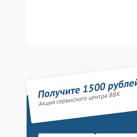
Получите 1500 рубле
Акция сервисного центра BBK