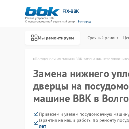
FIX-BBK
Ремонт устройств BBK
Специализированный cервисный центр г.
Волгоград
Мы ремонтируем
Срочный ремонт
Це
н BBK в Волгограде
Посудомоечная машина BBK замена нижнего уплотните
Замена нижнего упл
дверцы на посудом
машине BBK в Волго
Привезем и увезем посудомоечную машину
Гарантия на наши работы по ремонту пос
лет
Ремонт акустических систем BBK
Ремонт микроволновых печей BBK
Ремонт морозильных камер BBK
Ремонт роботов-пылесосов BBK
Ремонт музыкальных центров BBK