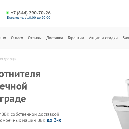
+7 (844) 290-70-26
Ежедневно, с 10:00 до 20:00
ны
О нас
Отзывы
Доставка
Гарантии
Акции и скидки
Зая
ля дверцы
отнителя
оечной
граде
 BBK собственной доставкой
до 3-х
удомоечных машин BBK