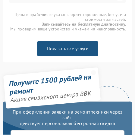
Цены в прайс-листе указаны ориентировочные, без учета
стоимости запчастей.
Записывайтесь на бесплатную диагностику.
Мы проверим ваше устройство и укажем на неисправность.
Показать все услуги
Получите 1500 рублей на
ремонт
Акция сервисного центра BBK
При оформлении заявки на ремонт техники через
сайт,
действует персональная бессрочная скидка