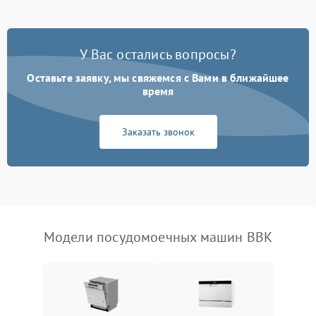
Проблемы с набором
1800 ₽
Подробнее →
воды
У Вас остались вопросы?
Оставьте заявку, мы свяжемся с Вами в ближайшее
Не работает сушилка
2100 ₽
Подробнее →
время
Сбои в работе таймера
1700 ₽
Подробнее →
Заказать звонок
Проблемы с
2100 ₽
Подробнее →
циркуляционным насосом
Модели посудомоечных машин BBK