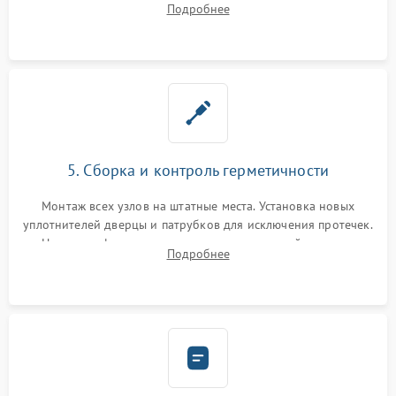
Подробнее
управления, восстановление поврежденной проводки.
5. Сборка и контроль герметичности
Монтаж всех узлов на штатные места. Установка новых
уплотнителей дверцы и патрубков для исключения протечек.
Надежная фиксация хомутов гидравлической системы,
Подробнее
сборка корпуса и установка датчика поплавка.