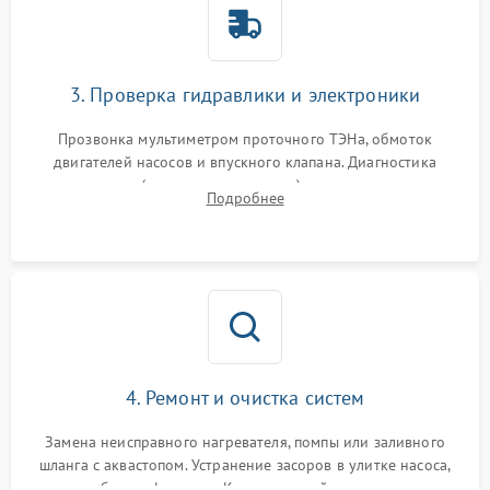
3. Проверка гидравлики и электроники
Прозвонка мультиметром проточного ТЭНа, обмоток
двигателей насосов и впускного клапана. Диагностика
прессостата (датчика уровня воды), датчика мутности,
Подробнее
концевика дверцы и электронного модуля управления.
4. Ремонт и очистка систем
Замена неисправного нагревателя, помпы или заливного
шланга с аквастопом. Устранение засоров в улитке насоса,
патрубках и фильтрах. Компонентный ремонт платы