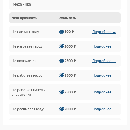
Механика
Неисправности
Стоимость
Управление
Не сливает воду
500 ₽
Подробнее →
Электропитание
Не нагревает воду
2000 ₽
Подробнее →
Датчики
Не включается
2500 ₽
Подробнее →
Нагрев
Не работает насос
1800 ₽
Подробнее →
Вода
Не работает панель
Гигиена
2500 ₽
Подробнее →
управления
Программное обеспечение
Не распыляет воду
2000 ₽
Подробнее →
Не запускается цикл
1800 ₽
Подробнее →
стирки