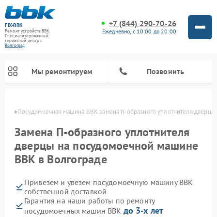
+7 (844) 290-70-26
FIX-BBK
Ежедневно, с 10:00 до 20:00
Ремонт устройств BBK
Специализированный
cервисный центр г.
Волгоград
Мы ремонтируем
Позвонить
граде
Посудомоечная машина BBK замена п-образного уплотнителя дверцы
Замена П-образного уплотнителя
дверцы на посудомоечной машине
BBK в Волгограде
Привезем и увезем посудомоечную машину BBK
собственной доставкой
Гарантия на наши работы по ремонту
Ремонт микроволновых печей BBK
Ремонт музыкальных центров BBK
Ремонт акустических систем BBK
Ремонт морозильных камер BBK
до 3-х лет
посудомоечных машин BBK