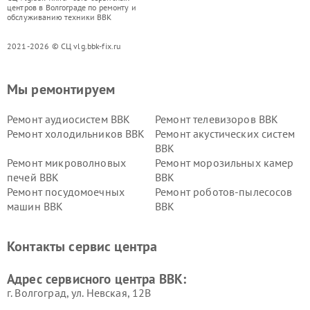
центров в Волгограде по ремонту и
обслуживанию техники BBK
2021-2026 © СЦ vlg.bbk-fix.ru
Мы ремонтируем
Ремонт аудиосистем BBK
Ремонт телевизоров BBK
Ремонт холодильников BBK
Ремонт акустических систем
BBK
Ремонт микроволновых
Ремонт морозильных камер
печей BBK
BBK
Ремонт посудомоечных
Ремонт роботов-пылесосов
машин BBK
BBK
Ремонт ресиверов BBK
Ремонт музыкальных центров
BBK
Контакты сервис центра
Ремонт винных шкафов BBK
Адрес сервисного центра BBK:
г. Волгоград, ул. Невская, 12В