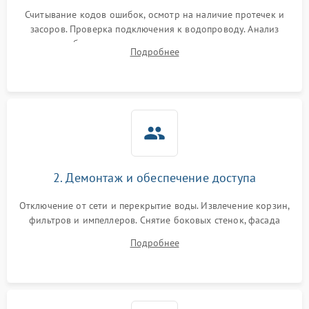
Считывание кодов ошибок, осмотр на наличие протечек и
засоров. Проверка подключения к водопроводу. Анализ
жалоб на отсутствие слива, нагрева, вращения
Подробнее
разбрызгивателей или срабатывание системы защиты
аквастоп.
2. Демонтаж и обеспечение доступа
Отключение от сети и перекрытие воды. Извлечение корзин,
фильтров и импеллеров. Снятие боковых стенок, фасада
дверцы или нижнего поддона для прямого доступа к
Подробнее
циркуляционному насосу, ТЭНу и сливной помпе.