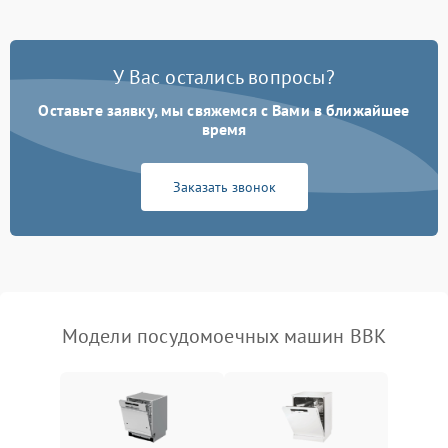
Проблемы с набором
1800 ₽
Подробнее →
воды
У Вас остались вопросы?
Оставьте заявку, мы свяжемся с Вами в ближайшее
Не работает сушилка
2100 ₽
Подробнее →
время
Сбои в работе таймера
1700 ₽
Подробнее →
Заказать звонок
Проблемы с
2100 ₽
Подробнее →
циркуляционным насосом
Модели посудомоечных машин BBK