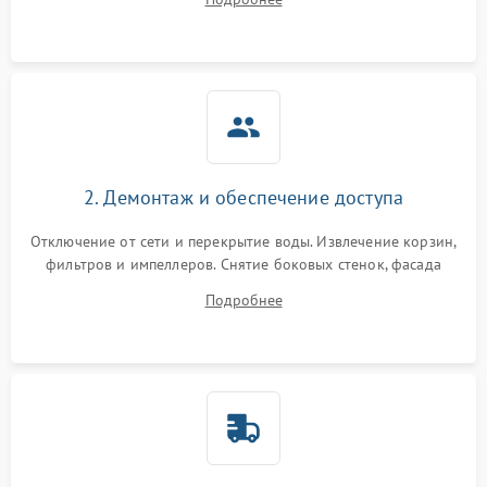
разбрызгивателей или срабатывание системы защиты
аквастоп.
2. Демонтаж и обеспечение доступа
Отключение от сети и перекрытие воды. Извлечение корзин,
фильтров и импеллеров. Снятие боковых стенок, фасада
дверцы или нижнего поддона для прямого доступа к
Подробнее
циркуляционному насосу, ТЭНу и сливной помпе.