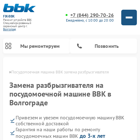
+7 (844) 290-70-26
FIX-BBK
Ежедневно, с 10:00 до 20:00
Ремонт устройств BBK
Специализированный
cервисный центр г.
Волгоград
Мы ремонтируем
Позвонить
граде
Посудомоечная машина BBK замена разбрызгивателя
Замена разбрызгивателя на
посудомоечной машине BBK в
Волгограде
Привезем и увезем посудомоечную машину BBK
собственной доставкой
Гарантия на наши работы по ремонту
Ремонт микроволновых печей BBK
Ремонт музыкальных центров BBK
Ремонт акустических систем BBK
Ремонт морозильных камер BBK
до 3-х лет
посудомоечных машин BBK