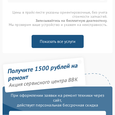
Цены в прайс-листе указаны ориентировочные, без учета
стоимости запчастей.
Записывайтесь на бесплатную диагностику.
Мы проверим ваше устройство и укажем на неисправность.
Показать все услуги
Получите 1500 рублей на
ремонт
Акция сервисного центра BBK
При оформлении заявки на ремонт техники через
сайт,
действует персональная бессрочная скидка