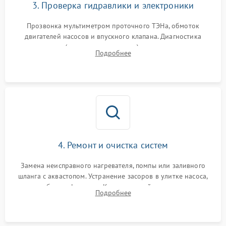
3. Проверка гидравлики и электроники
Прозвонка мультиметром проточного ТЭНа, обмоток
двигателей насосов и впускного клапана. Диагностика
прессостата (датчика уровня воды), датчика мутности,
Подробнее
концевика дверцы и электронного модуля управления.
4. Ремонт и очистка систем
Замена неисправного нагревателя, помпы или заливного
шланга с аквастопом. Устранение засоров в улитке насоса,
патрубках и фильтрах. Компонентный ремонт платы
Подробнее
управления, восстановление поврежденной проводки.