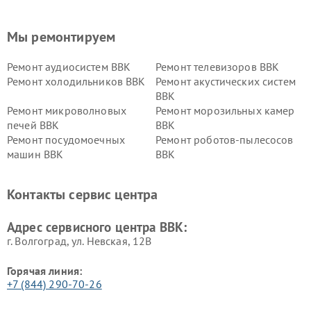
Мы ремонтируем
Ремонт аудиосистем BBK
Ремонт телевизоров BBK
Ремонт холодильников BBK
Ремонт акустических систем
BBK
Ремонт микроволновых
Ремонт морозильных камер
печей BBK
BBK
Ремонт посудомоечных
Ремонт роботов-пылесосов
машин BBK
BBK
Ремонт ресиверов BBK
Ремонт музыкальных центров
BBK
Контакты сервис центра
Ремонт винных шкафов BBK
Адрес сервисного центра BBK:
г. Волгоград, ул. Невская, 12В
Горячая линия:
+7 (844) 290-70-26