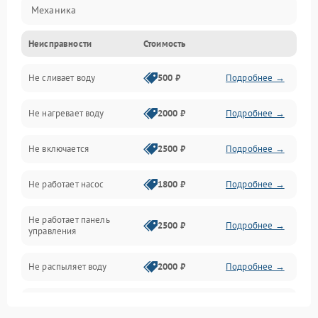
Механика
Неисправности
Стоимость
Управление
Не сливает воду
500 ₽
Подробнее →
Электропитание
Не нагревает воду
2000 ₽
Подробнее →
Датчики
Не включается
2500 ₽
Подробнее →
Нагрев
Не работает насос
1800 ₽
Подробнее →
Вода
Не работает панель
Гигиена
2500 ₽
Подробнее →
управления
Программное обеспечение
Не распыляет воду
2000 ₽
Подробнее →
Не запускается цикл
1800 ₽
Подробнее →
стирки