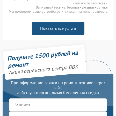
стоимости запчастей.
Записывайтесь на бесплатную диагностику.
Мы проверим ваше устройство и укажем на неисправность.
Показать все услуги
Получите 1500 рублей на
ремонт
Акция сервисного центра BBK
При оформлении заявки на ремонт техники через
сайт,
действует персональная бессрочная скидка