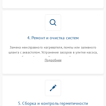
4. Ремонт и очистка систем
Замена неисправного нагревателя, помпы или заливного
шланга с аквастопом. Устранение засоров в улитке насоса,
патрубках и фильтрах. Компонентный ремонт платы
Подробнее
управления, восстановление поврежденной проводки.
5. Сборка и контроль герметичности