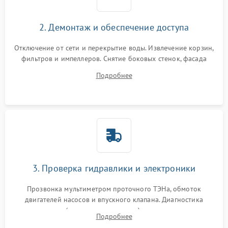
2. Демонтаж и обеспечение доступа
Отключение от сети и перекрытие воды. Извлечение корзин,
фильтров и импеллеров. Снятие боковых стенок, фасада
дверцы или нижнего поддона для прямого доступа к
Подробнее
циркуляционному насосу, ТЭНу и сливной помпе.
3. Проверка гидравлики и электроники
Прозвонка мультиметром проточного ТЭНа, обмоток
двигателей насосов и впускного клапана. Диагностика
прессостата (датчика уровня воды), датчика мутности,
Подробнее
концевика дверцы и электронного модуля управления.