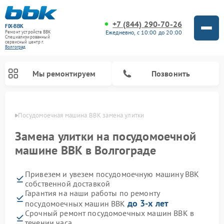
+7 (844) 290-70-26
FIX-BBK
Ежедневно, с 10:00 до 20:00
Ремонт устройств BBK
Специализированный
cервисный центр г.
Волгоград
Мы ремонтируем
Позвонить
граде
Посудомоечная машина BBK замена улитки
Замена улитки на посудомоечной
машине BBK в Волгограде
Привезем и увезем посудомоечную машину BBK
собственной доставкой
Гарантия на наши работы по ремонту
до 3-х лет
посудомоечных машин BBK
Ремонт микроволновых печей BBK
Ремонт музыкальных центров BBK
Ремонт акустических систем BBK
Ремонт морозильных камер BBK
Срочный ремонт посудомоечных машин BBK в
течении часа