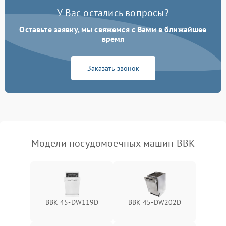
воды
У Вас остались вопросы?
Оставьте заявку, мы свяжемся с Вами в ближайшее
Не работает сушилка
2100 ₽
Подробнее →
время
Сбои в работе таймера
1700 ₽
Подробнее →
Заказать звонок
Проблемы с
2100 ₽
Подробнее →
циркуляционным насосом
Модели посудомоечных машин BBK
BBK 45-DW119D
BBK 45-DW202D