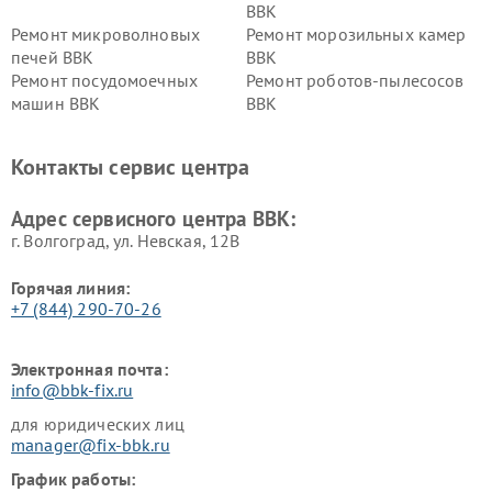
BBK
Ремонт микроволновых
Ремонт морозильных камер
печей BBK
BBK
Ремонт посудомоечных
Ремонт роботов-пылесосов
машин BBK
BBK
Ремонт ресиверов BBK
Ремонт музыкальных центров
BBK
Контакты сервис центра
Ремонт винных шкафов BBK
Адрес сервисного центра BBK:
г. Волгоград, ул. Невская, 12В
Горячая линия:
+7 (844) 290-70-26
Электронная почта:
info@bbk-fix.ru
для юридических лиц
manager@fix-bbk.ru
График работы: