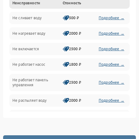
Неисправности
Стоимость
Управление
Не сливает воду
500 ₽
Подробнее →
Электропитание
Не нагревает воду
2000 ₽
Подробнее →
Датчики
Не включается
2500 ₽
Подробнее →
Нагрев
Не работает насос
1800 ₽
Подробнее →
Вода
Не работает панель
Гигиена
2500 ₽
Подробнее →
управления
Программное обеспечение
Не распыляет воду
2000 ₽
Подробнее →
Не запускается цикл
1800 ₽
Подробнее →
стирки
Проблемы с набором
1800 ₽
Подробнее →