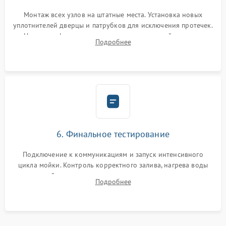
Монтаж всех узлов на штатные места. Установка новых
уплотнителей дверцы и патрубков для исключения протечек.
Надежная фиксация хомутов гидравлической системы,
Подробнее
сборка корпуса и установка датчика поплавка.
6. Финальное тестирование
Подключение к коммуникациям и запуск интенсивного
цикла мойки. Контроль корректного залива, нагрева воды
до нужной температуры, отсутствия посторонних шумов,
Подробнее
штатного слива и абсолютной сухости в поддоне.