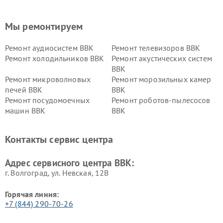
Мы ремонтируем
Ремонт аудиосистем BBK
Ремонт телевизоров BBK
Ремонт холодильников BBK
Ремонт акустических систем
BBK
Ремонт микроволновых
Ремонт морозильных камер
печей BBK
BBK
Ремонт посудомоечных
Ремонт роботов-пылесосов
машин BBK
BBK
Ремонт ресиверов BBK
Ремонт музыкальных центров
BBK
Контакты сервис центра
Ремонт винных шкафов BBK
Адрес сервисного центра BBK:
г. Волгоград, ул. Невская, 12В
Горячая линия:
+7 (844) 290-70-26