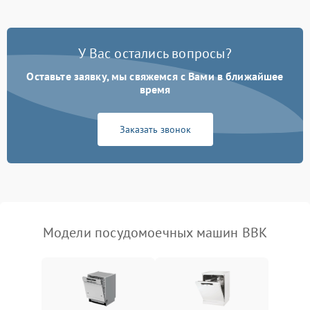
Проблемы с набором
1800 ₽
Подробнее →
воды
У Вас остались вопросы?
Оставьте заявку, мы свяжемся с Вами в ближайшее
Не работает сушилка
2100 ₽
Подробнее →
время
Сбои в работе таймера
1700 ₽
Подробнее →
Заказать звонок
Проблемы с
2100 ₽
Подробнее →
циркуляционным насосом
Модели посудомоечных машин BBK