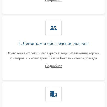
разбрызгивателей или срабатывание системы защиты
аквастоп.
2. Демонтаж и обеспечение доступа
Отключение от сети и перекрытие воды. Извлечение корзин,
фильтров и импеллеров. Снятие боковых стенок, фасада
дверцы или нижнего поддона для прямого доступа к
Подробнее
циркуляционному насосу, ТЭНу и сливной помпе.