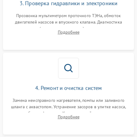
3. Проверка гидравлики и электроники
Прозвонка мультиметром проточного ТЭНа, обмоток
двигателей насосов и впускного клапана. Диагностика
прессостата (датчика уровня воды), датчика мутности,
Подробнее
концевика дверцы и электронного модуля управления.
4. Ремонт и очистка систем
Замена неисправного нагревателя, помпы или заливного
шланга с аквастопом. Устранение засоров в улитке насоса,
патрубках и фильтрах. Компонентный ремонт платы
Подробнее
управления, восстановление поврежденной проводки.