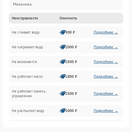
Механика
Неисправности
Стоимость
Управление
Не сливает воду
500 ₽
Подробнее →
Электропитание
Не нагревает воду
2000 ₽
Подробнее →
Датчики
Не включается
2500 ₽
Подробнее →
Нагрев
Не работает насос
1800 ₽
Подробнее →
Вода
Не работает панель
Гигиена
2500 ₽
Подробнее →
управления
Программное обеспечение
Не распыляет воду
2000 ₽
Подробнее →
Не запускается цикл
1800 ₽
Подробнее →
стирки