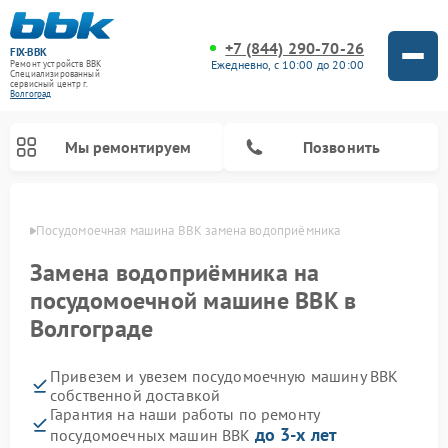
+7 (844) 290-70-26
FIX-BBK
Ежедневно, с 10:00 до 20:00
Ремонт устройств BBK
Специализированный
cервисный центр г.
Волгоград
Мы ремонтируем
Позвонить
граде
Посудомоечная машина BBK замена водоприёмника
Замена водоприёмника на
посудомоечной машине BBK в
Волгограде
Привезем и увезем посудомоечную машину BBK
собственной доставкой
Гарантия на наши работы по ремонту
Ремонт микроволновых печей BBK
Ремонт музыкальных центров BBK
Ремонт акустических систем BBK
Ремонт морозильных камер BBK
до 3-х лет
посудомоечных машин BBK