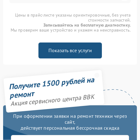
Цены в прайс-листе указаны ориентировочные, без учета
стоимости запчастей.
Записывайтесь на бесплатную диагностику.
Мы проверим ваше устройство и укажем на неисправность.
Показать все услуги
Получите 1500 рублей на
ремонт
Акция сервисного центра BBK
При оформлении заявки на ремонт техники через
сайт,
действует персональная бессрочная скидка