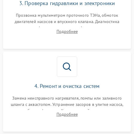
3. Проверка гидравлики и электроники
Прозвонка мультиметром проточного ТЭНа, обмоток
двигателей насосов и впускного клапана. Диагностика
прессостата (датчика уровня воды), датчика мутности,
Подробнее
концевика дверцы и электронного модуля управления.
4. Ремонт и очистка систем
Замена неисправного нагревателя, помпы или заливного
шланга с аквастопом. Устранение засоров в улитке насоса,
патрубках и фильтрах. Компонентный ремонт платы
Подробнее
управления, восстановление поврежденной проводки.