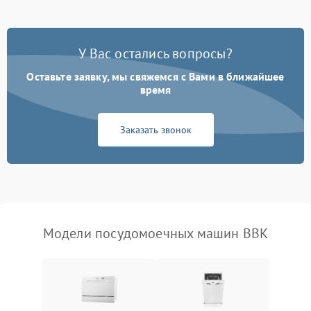
Проблемы с набором
1800 ₽
Подробнее →
воды
У Вас остались вопросы?
Оставьте заявку, мы свяжемся с Вами в ближайшее
Не работает сушилка
2100 ₽
Подробнее →
время
Сбои в работе таймера
1700 ₽
Подробнее →
Заказать звонок
Проблемы с
2100 ₽
Подробнее →
циркуляционным насосом
Модели посудомоечных машин BBK