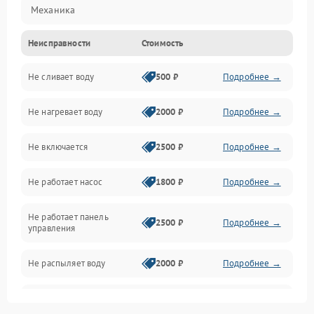
Механика
Неисправности
Стоимость
Управление
Не сливает воду
500 ₽
Подробнее →
Электропитание
Не нагревает воду
2000 ₽
Подробнее →
Датчики
Не включается
2500 ₽
Подробнее →
Нагрев
Не работает насос
1800 ₽
Подробнее →
Вода
Не работает панель
Гигиена
2500 ₽
Подробнее →
управления
Программное обеспечение
Не распыляет воду
2000 ₽
Подробнее →
Не запускается цикл
1800 ₽
Подробнее →
стирки