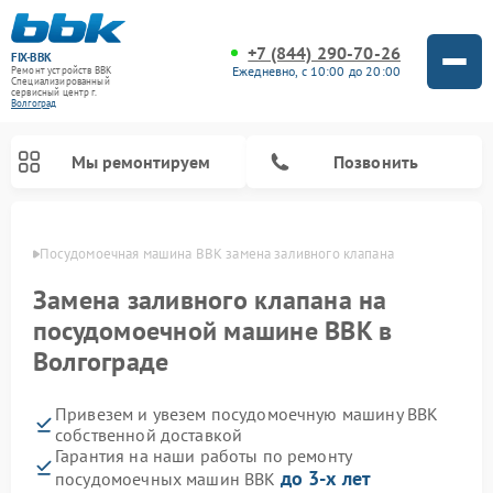
+7 (844) 290-70-26
FIX-BBK
Ежедневно, с 10:00 до 20:00
Ремонт устройств BBK
Специализированный
cервисный центр г.
Волгоград
Мы ремонтируем
Позвонить
граде
Посудомоечная машина BBK замена заливного клапана
Замена заливного клапана на
посудомоечной машине BBK в
Волгограде
Привезем и увезем посудомоечную машину BBK
собственной доставкой
Гарантия на наши работы по ремонту
Ремонт микроволновых печей BBK
Ремонт музыкальных центров BBK
Ремонт акустических систем BBK
Ремонт морозильных камер BBK
до 3-х лет
посудомоечных машин BBK