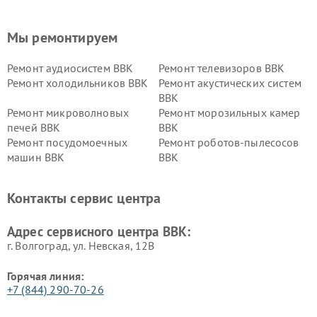
Мы ремонтируем
Ремонт аудиосистем BBK
Ремонт телевизоров BBK
Ремонт холодильников BBK
Ремонт акустических систем
BBK
Ремонт микроволновых
Ремонт морозильных камер
печей BBK
BBK
Ремонт посудомоечных
Ремонт роботов-пылесосов
машин BBK
BBK
Ремонт ресиверов BBK
Ремонт музыкальных центров
BBK
Контакты сервис центра
Ремонт винных шкафов BBK
Адрес сервисного центра BBK:
г. Волгоград, ул. Невская, 12В
Горячая линия:
+7 (844) 290-70-26