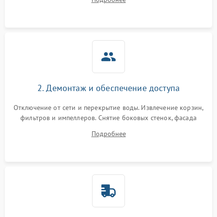
разбрызгивателей или срабатывание системы защиты
аквастоп.
2. Демонтаж и обеспечение доступа
Отключение от сети и перекрытие воды. Извлечение корзин,
фильтров и импеллеров. Снятие боковых стенок, фасада
дверцы или нижнего поддона для прямого доступа к
Подробнее
циркуляционному насосу, ТЭНу и сливной помпе.