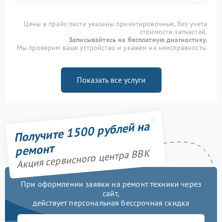
Цены в прайс-листе указаны ориентировочные, без учета
стоимости запчастей.
Записывайтесь на бесплатную диагностику.
Мы проверим ваше устройство и укажем на неисправность.
Показать все услуги
Получите 1500 рублей на
ремонт
Акция сервисного центра BBK
При оформлении заявки на ремонт техники через
сайт,
действует персональная бессрочная скидка