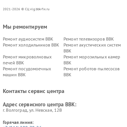
2021-2026 © СЦ vlg.bbk-fix.ru
Мы ремонтируем
Ремонт аудиосистем BBK
Ремонт телевизоров BBK
Ремонт холодильников BBK
Ремонт акустических систем
BBK
Ремонт микроволновых
Ремонт морозильных камер
печей BBK
BBK
Ремонт посудомоечных
Ремонт роботов-пылесосов
машин BBK
BBK
Ремонт ресиверов BBK
Ремонт музыкальных центров
BBK
Контакты сервис центра
Ремонт винных шкафов BBK
Адрес сервисного центра BBK:
г. Волгоград, ул. Невская, 12В
Горячая линия: