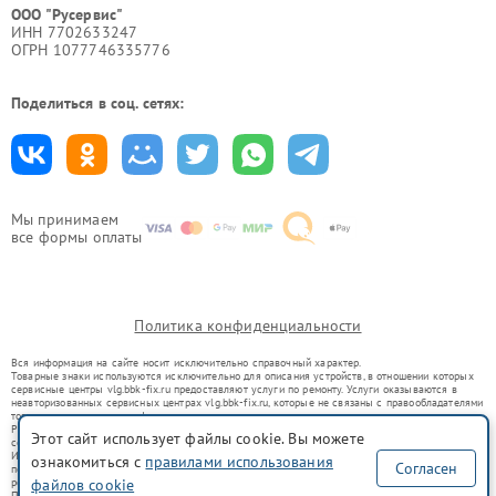
ООО "Русервис"
ИНН 7702633247
ОГРН 1077746335776
Поделиться в соц. сетях:
Мы принимаем
все формы оплаты
Политика конфиденциальности
Вся информация на сайте носит исключительно справочный характер.
Товарные знаки используются исключительно для описания устройств, в отношении которых
сервисные центры vlg.bbk-fix.ru предоставляют услуги по ремонту. Услуги оказываются в
неавторизованных сервисных центрах vlg.bbk-fix.ru, которые не связаны с правообладателями
товарных знаков или их официальными представителями.
Ремонт осуществляется для устройств, уже введенных в гражданский оборот в соответствии
Этот сайт использует файлы cookie. Вы можете
со статьей 1487 ГК РФ.
Использование товарных знаков не преследует цели индивидуализации услуг или введения
ознакомиться с
правилами использования
Согласен
потребителей в заблуждение, а служит для информирования о предоставляемых услугах по
файлов cookie
ремонту техники указанных брендов.
Представленная на сайте информация не является публичной офертой, определяемой