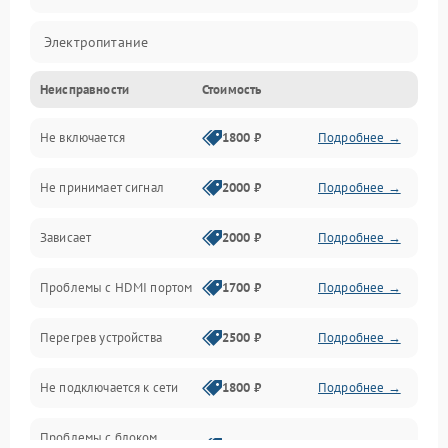
Электропитание
Неисправности
Стоимость
Интерфейсы
Не включается
1800 ₽
Подробнее →
Программное обеспечение
Не принимает сигнал
2000 ₽
Подробнее →
ПО
Зависает
2000 ₽
Подробнее →
Оптика
Проблемы с HDMI портом
1700 ₽
Подробнее →
Механические повреждения
Перегрев устройства
2500 ₽
Подробнее →
Управление
Не подключается к сети
1800 ₽
Подробнее →
Проблемы с блоком
2700 ₽
Подробнее →