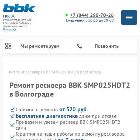
+7 (844) 290-70-26
FIX-BBK
Ежедневно, с 10:00 до 20:00
Ремонт устройств BBK
Специализированный
cервисный центр г.
Волгоград
Мы ремонтируем
Позвонить
граде
Ремонт ресивера BBK SMP025HDT2 в Волгограде
Ремонт ресивера BBK SMP025HDT2
в Волгограде
от 520 руб.
Стоимость ремонта
Бесплатная диагностика
даже при отказе
Привезем и увезем ресивер BBK SMP025HDT2
сами
Ремонт микроволновых печей BBK
Ремонт посудомоечных машин BBK
Ремонт музыкальных центров BBK
Ремонт акустических систем BBK
Ремонт морозильных камер BBK
Гарантия на наши работы по ремонту ресиверов