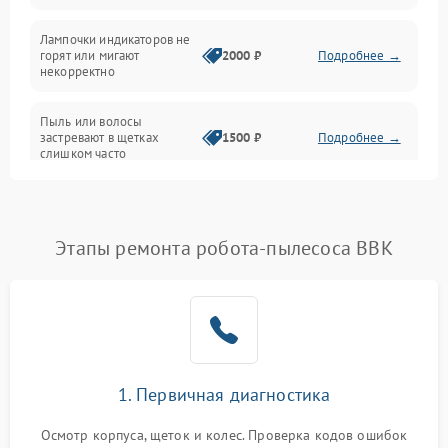
Проблемы с механикой
Лампочки индикаторов не
горят или мигают
2000 ₽
Подробнее →
Батарея
некорректно
Режим работы
Пыль или волосы
застревают в щетках
1500 ₽
Подробнее →
слишком часто
Программные сбои
Этапы ремонта робота-пылесоса BBK
1. Первичная диагностика
Осмотр корпуса, щеток и колес. Проверка кодов ошибок