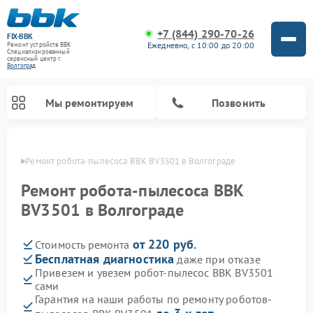
+7 (844) 290-70-26
FIX-BBK
Ежедневно, с 10:00 до 20:00
Ремонт устройств BBK
Специализированный
cервисный центр г.
Волгоград
Мы ремонтируем
Позвонить
граде
Ремонт робота-пылесоса BBK BV3501 в Волгограде
Ремонт робота-пылесоса BBK
BV3501 в Волгограде
от 220 руб.
Стоимость ремонта
Бесплатная диагностика
даже при отказе
Привезем и увезем робот-пылесос BBK BV3501
сами
Ремонт микроволновых печей BBK
Ремонт посудомоечных машин BBK
Ремонт музыкальных центров BBK
Ремонт акустических систем BBK
Ремонт морозильных камер BBK
Гарантия на наши работы по ремонту роботов-