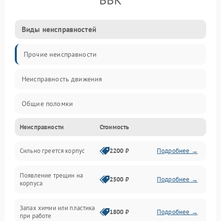
Виды неисправностей
Прочие неисправности
Неисправность движения
Общие поломки
Неисправности
Стоимость
Неисправность датчиков
Сильно греется корпус
2200 ₽
Подробнее →
Неисправность программного обеспечения
Появление трещин на
Проблемы с сигналом
2500 ₽
Подробнее →
корпуса
Неисправность резервуаров и систем подачи воды
Запах химии или пластика
1800 ₽
Подробнее →
при работе