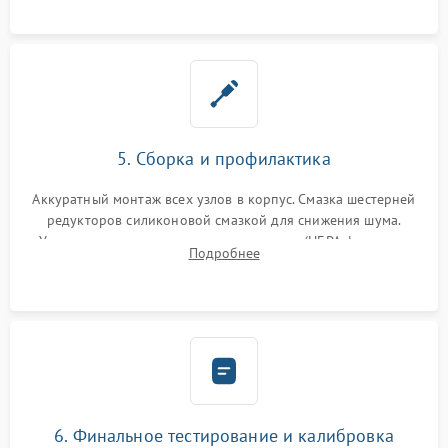
устранение последствий попадания влаги.
5. Сборка и профилактика
Аккуратный монтаж всех узлов в корпус. Смазка шестерней
редукторов силиконовой смазкой для снижения шума.
Установка новых расходных материалов (HEPA-фильтров,
Подробнее
микрофибры, щеток). Надежная фиксация разъемов и
проверка герметичности водяного контура.
6. Финальное тестирование и калибровка