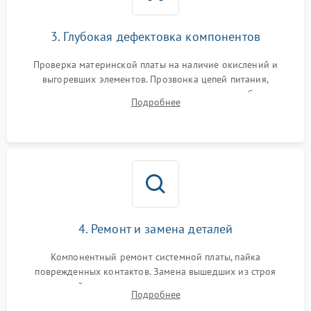
3. Глубокая дефектовка компонентов
Проверка материнской платы на наличие окислений и
выгоревших элементов. Прозвонка цепей питания,
тестирование приводных моторов колес и турбины
Подробнее
всасывания. Оценка состояния оптических и инфракрасных
датчиков, а также механизма лазерного дальномера.
4. Ремонт и замена деталей
Компонентный ремонт системной платы, пайка
поврежденных контактов. Замена вышедших из строя
двигателей, изношенного аккумулятора, неисправного
Подробнее
лидара или помпы подачи воды. Восстановление шлейфов и