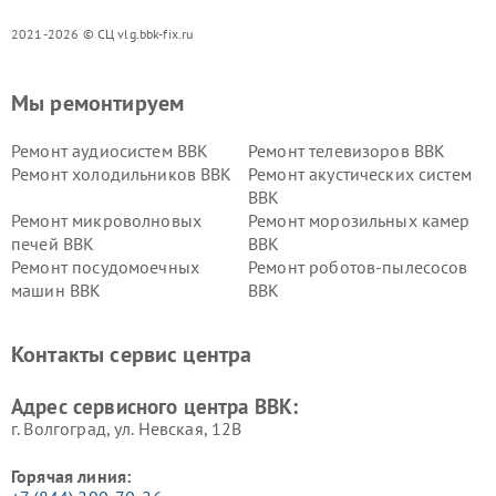
2021-2026 © СЦ vlg.bbk-fix.ru
Мы ремонтируем
Ремонт аудиосистем BBK
Ремонт телевизоров BBK
Ремонт холодильников BBK
Ремонт акустических систем
BBK
Ремонт микроволновых
Ремонт морозильных камер
печей BBK
BBK
Ремонт посудомоечных
Ремонт роботов-пылесосов
машин BBK
BBK
Ремонт ресиверов BBK
Ремонт музыкальных центров
BBK
Контакты сервис центра
Ремонт винных шкафов BBK
Адрес сервисного центра BBK:
г. Волгоград, ул. Невская, 12В
Горячая линия: