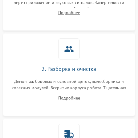
через приложение и звуковых сигналов. Замер емкости
аккумулятора и тестирование базовой станции зарядки.
Подробнее
Оценка работы лидара, бампера и датчиков падения для
локализации неисправности.
2. Разборка и очистка
Демонтаж боковых и основной щеток, пылесборника и
колесных модулей. Вскрытие корпуса робота. Тщательная
очистка внутренних полостей, шестерней и плат от
Подробнее
скопившейся пыли, волос и шерсти животных с
использованием сжатого воздуха и щеток.