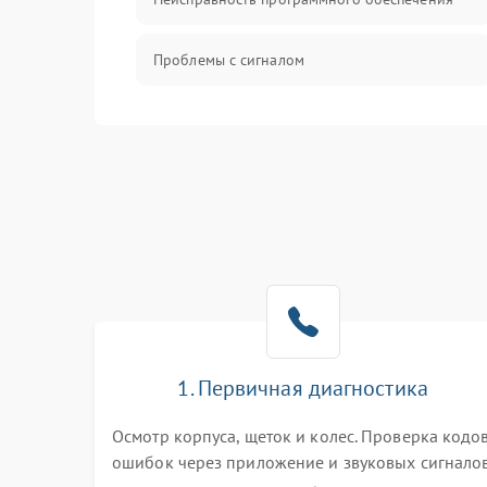
Проблемы с сигналом
Неисправность резервуаров и систем подачи
воды
Проблемы с механикой
Батарея
Режим работы
Программные сбои
1. Первичная диагностика
Осмотр корпуса, щеток и колес. Проверка кодо
ошибок через приложение и звуковых сигналов