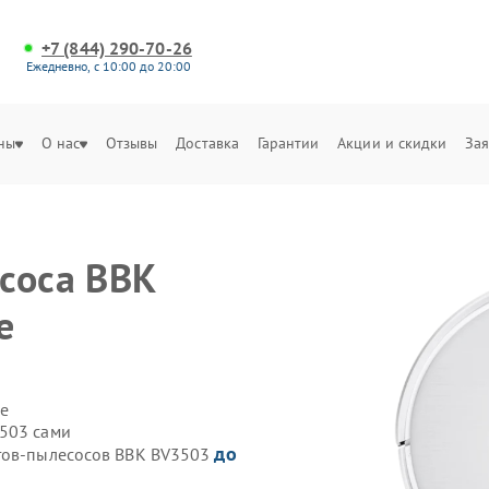
+7 (844) 290-70-26
Ежедневно, с 10:00 до 20:00
ны
О нас
Отзывы
Доставка
Гарантии
Акции и скидки
Зая
соса BBK
е
е
3503 сами
до
отов-пылесосов BBK BV3503