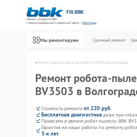
FIX-BBK
Ремонт устройств BBK
Специализированный cервисный центр г.
Волгоград
Мы ремонтируем
Срочный ремонт
Це
в BBK в Волгограде
Ремонт робота-пылесоса BBK BV3503 в Волгограде
Ремонт робота-пыле
BV3503 в Волгоград
от 220 руб.
Стоимость ремонта
Бесплатная диагностика
даже при отказ
Привезем и увезем робот-пылесос BBK BV
Гарантия на наши работы по ремонту роб
3-х лет
Ремонт акустических систем BBK
Ремонт микроволновых печей BBK
Ремонт морозильных камер BBK
Ремонт посудомоечных машин BBK
Ремонт музыкальных центров BBK