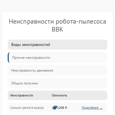
Неисправности робота-пылесоса
BBK
Виды неисправностей
Прочие неисправности
Неисправность движения
Общие поломки
Неисправности
Стоимость
Неисправность датчиков
Сильно греется корпус
2200 ₽
Подробнее →
Неисправность программного обеспечения