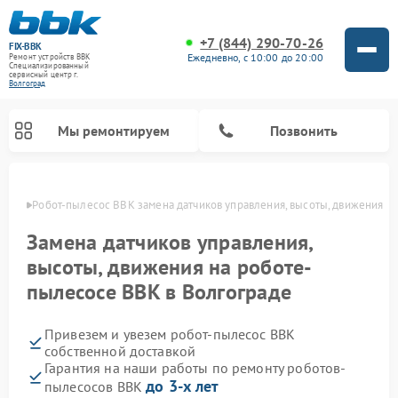
+7 (844) 290-70-26
FIX-BBK
Ежедневно, с 10:00 до 20:00
Ремонт устройств BBK
Специализированный
cервисный центр г.
Волгоград
Мы ремонтируем
Позвонить
граде
Робот-пылесос BBK замена датчиков управления, высоты, движения
Замена датчиков управления,
высоты, движения на роботе-
пылесосе BBK в Волгограде
Привезем и увезем робот-пылесос BBK
собственной доставкой
Гарантия на наши работы по ремонту роботов-
Ремонт микроволновых печей BBK
Ремонт посудомоечных машин BBK
Ремонт музыкальных центров BBK
Ремонт акустических систем BBK
Ремонт морозильных камер BBK
до 3-х лет
пылесосов BBK