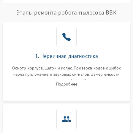
Этапы ремонта робота-пылесоса BBK
1. Первичная диагностика
Осмотр корпуса, щеток и колес. Проверка кодов ошибок
через приложение и звуковых сигналов. Замер емкости
аккумулятора и тестирование базовой станции зарядки.
Подробнее
Оценка работы лидара, бампера и датчиков падения для
локализации неисправности.