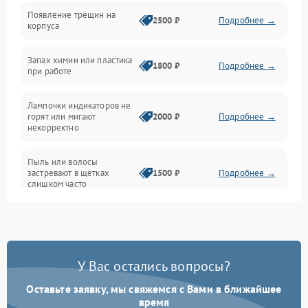
Появление трещин на
Проблемы с сигналом
2500 ₽
Подробнее →
корпуса
Неисправность резервуаров и систем подачи воды
Запах химии или пластика
1800 ₽
Подробнее →
при работе
Проблемы с механикой
Лампочки индикаторов не
горят или мигают
2000 ₽
Подробнее →
Батарея
некорректно
Режим работы
Пыль или волосы
застревают в щетках
1500 ₽
Подробнее →
слишком часто
Программные сбои
У Вас остались вопросы?
Оставьте заявку, мы свяжемся с Вами в ближайшее
время