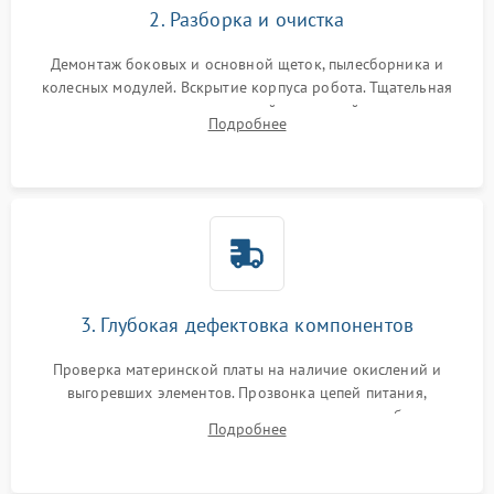
2. Разборка и очистка
Демонтаж боковых и основной щеток, пылесборника и
колесных модулей. Вскрытие корпуса робота. Тщательная
очистка внутренних полостей, шестерней и плат от
Подробнее
скопившейся пыли, волос и шерсти животных с
использованием сжатого воздуха и щеток.
3. Глубокая дефектовка компонентов
Проверка материнской платы на наличие окислений и
выгоревших элементов. Прозвонка цепей питания,
тестирование приводных моторов колес и турбины
Подробнее
всасывания. Оценка состояния оптических и инфракрасных
датчиков, а также механизма лазерного дальномера.