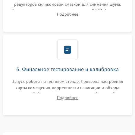
редукторов силиконовой смазкой для снижения шума.
Установка новых расходных материалов (HEPA-фильтров,
Подробнее
микрофибры, щеток). Надежная фиксация разъемов и
проверка герметичности водяного контура.
6. Финальное тестирование и калибровка
Запуск робота на тестовом стенде. Проверка построения
карты помещения, корректности навигации и обхода
препятствий. Оценка силы всасывания и работы турбины.
Подробнее
Тестирование автоматического возврата на док-станцию и
процесса зарядки.