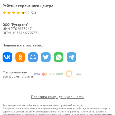
Рейтинг сервисного центра
4.9-5.0
ООО "Русервис"
ИНН 7702633247
ОГРН 1077746335776
Поделиться в соц. сетях:
Мы принимаем
все формы оплаты
Политика конфиденциальности
Вся информация на сайте носит исключительно справочный характер.
Товарные знаки используются исключительно для описания устройств, в отношении которых
сервисные центры vlg.bbk-fix.ru предоставляют услуги по ремонту. Услуги оказываются в
неавторизованных сервисных центрах vlg.bbk-fix.ru, которые не связаны с правообладателями