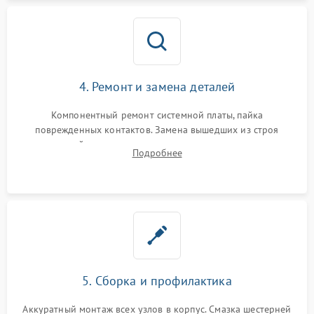
4. Ремонт и замена деталей
Компонентный ремонт системной платы, пайка
поврежденных контактов. Замена вышедших из строя
двигателей, изношенного аккумулятора, неисправного
Подробнее
лидара или помпы подачи воды. Восстановление шлейфов и
устранение последствий попадания влаги.
5. Сборка и профилактика
Аккуратный монтаж всех узлов в корпус. Смазка шестерней