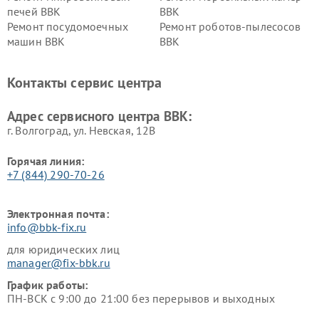
печей BBK
BBK
Ремонт посудомоечных
Ремонт роботов-пылесосов
машин BBK
BBK
Ремонт ресиверов BBK
Ремонт музыкальных центров
BBK
Контакты сервис центра
Ремонт винных шкафов BBK
Адрес сервисного центра BBK:
г. Волгоград, ул. Невская, 12В
Горячая линия:
+7 (844) 290-70-26
Электронная почта:
info@bbk-fix.ru
для юридических лиц
manager@fix-bbk.ru
График работы:
ПН-ВСК с 9:00 до 21:00 без перерывов и выходных