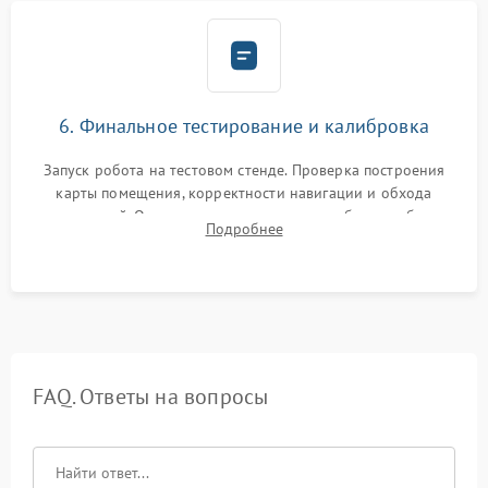
6. Финальное тестирование и калибровка
Запуск робота на тестовом стенде. Проверка построения
карты помещения, корректности навигации и обхода
препятствий. Оценка силы всасывания и работы турбины.
Подробнее
Тестирование автоматического возврата на док-станцию и
процесса зарядки.
FAQ. Ответы на вопросы