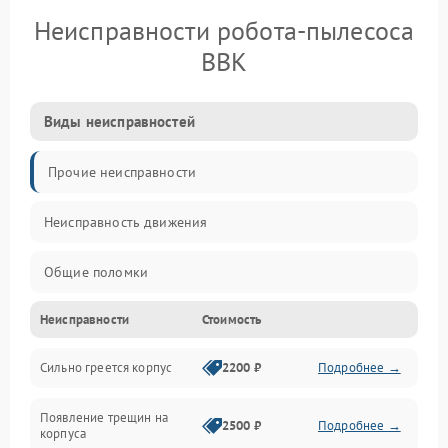
Неисправности робота-пылесоса
BBK
Виды неисправностей
Прочие неисправности
Неисправность движения
Общие поломки
Неисправности
Стоимость
Неисправность датчиков
Сильно греется корпус
2200 ₽
Подробнее →
Неисправность программного обеспечения
Появление трещин на
Проблемы с сигналом
2500 ₽
Подробнее →
корпуса