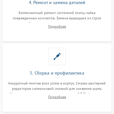
4. Ремонт и замена деталей
Компонентный ремонт системной платы, пайка
поврежденных контактов. Замена вышедших из строя
двигателей, изношенного аккумулятора, неисправного
Подробнее
лидара или помпы подачи воды. Восстановление шлейфов и
устранение последствий попадания влаги.
5. Сборка и профилактика
Аккуратный монтаж всех узлов в корпус. Смазка шестерней
редукторов силиконовой смазкой для снижения шума.
Установка новых расходных материалов (HEPA-фильтров,
Подробнее
микрофибры, щеток). Надежная фиксация разъемов и
проверка герметичности водяного контура.