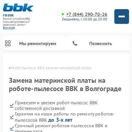
+7 (844) 290-70-26
FIX-BBK
Ежедневно, с 10:00 до 20:00
Ремонт устройств BBK
Специализированный
cервисный центр г.
Волгоград
Мы ремонтируем
Позвонить
граде
Робот-пылесос BBK замена материнской платы
Замена материнской платы на
роботе-пылесосе BBK в Волгограде
Привезем и увезем робот-пылесос BBK
собственной доставкой
Гарантия на наши работы по ремонту роботов-
до 3-х лет
пылесосов BBK
Ремонт микроволновых печей BBK
Ремонт посудомоечных машин BBK
Ремонт музыкальных центров BBK
Ремонт акустических систем BBK
Ремонт морозильных камер BBK
Срочный ремонт роботов-пылесосов BBK в
течении часа