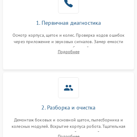
1. Первичная диагностика
Осмотр корпуса, щеток и колес. Проверка кодов ошибок
через приложение и звуковых сигналов. Замер емкости
аккумулятора и тестирование базовой станции зарядки.
Подробнее
Оценка работы лидара, бампера и датчиков падения для
локализации неисправности.
2. Разборка и очистка
Демонтаж боковых и основной щеток, пылесборника и
колесных модулей. Вскрытие корпуса робота. Тщательная
очистка внутренних полостей, шестерней и плат от
Подробнее