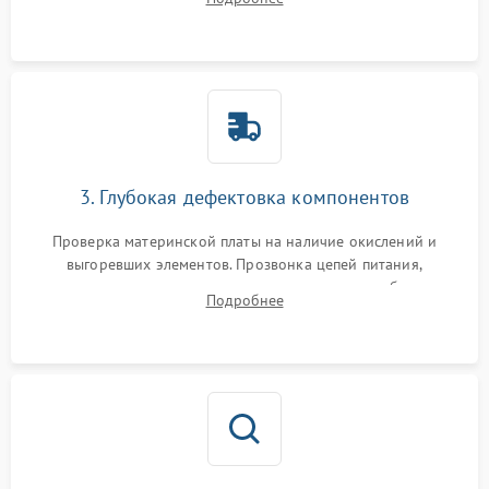
скопившейся пыли, волос и шерсти животных с
использованием сжатого воздуха и щеток.
3. Глубокая дефектовка компонентов
Проверка материнской платы на наличие окислений и
выгоревших элементов. Прозвонка цепей питания,
тестирование приводных моторов колес и турбины
Подробнее
всасывания. Оценка состояния оптических и инфракрасных
датчиков, а также механизма лазерного дальномера.