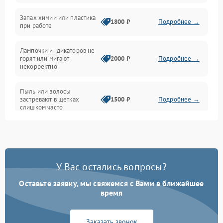
Неисправность резервуаров и систем подачи воды
Запах химии или пластика
1800 ₽
Подробнее →
при работе
Проблемы с механикой
Лампочки индикаторов не
горят или мигают
2000 ₽
Подробнее →
Батарея
некорректно
Режим работы
Пыль или волосы
застревают в щетках
1500 ₽
Подробнее →
слишком часто
Программные сбои
У Вас остались вопросы?
Оставьте заявку, мы свяжемся с Вами в ближайшее
время
Заказать звонок