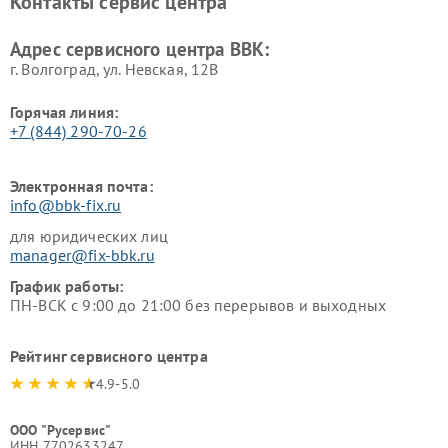
Контакты сервис центра
Ремонт винных шкафов BBK
Адрес сервисного центра BBK:
г. Волгоград, ул. Невская, 12В
Горячая линия:
+7 (844) 290-70-26
Электронная почта:
info@bbk-fix.ru
для юридических лиц
manager@fix-bbk.ru
График работы:
ПН-ВСК с 9:00 до 21:00 без перерывов и выходных
Рейтинг сервисного центра
4.9-5.0
ООО "Русервис"
ИНН 7702633247