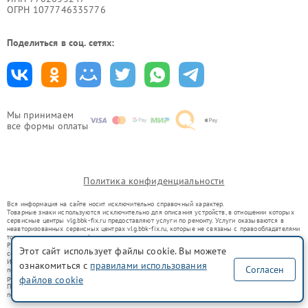
ОГРН 1077746335776
Поделиться в соц. сетях:
Мы принимаем
все формы оплаты
Политика конфиденциальности
Вся информация на сайте носит исключительно справочный характер.
Товарные знаки используются исключительно для описания устройств, в отношении которых
сервисные центры vlg.bbk-fix.ru предоставляют услуги по ремонту. Услуги оказываются в
неавторизованных сервисных центрах vlg.bbk-fix.ru, которые не связаны с правообладателями
товарных знаков или их официальными представителями.
Ремонт осуществляется для устройств, уже введенных в гражданский оборот в соответствии
Этот сайт использует файлы cookie. Вы можете
со статьей 1487 ГК РФ.
Использование товарных знаков не преследует цели индивидуализации услуг или введения
ознакомиться с
правилами использования
Согласен
потребителей в заблуждение, а служит для информирования о предоставляемых услугах по
файлов cookie
ремонту техники указанных брендов.
Представленная на сайте информация не является публичной офертой, определяемой
положениями Статьи 437(2) Гражданского кодекса РФ