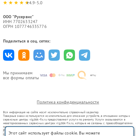
4.9-5.0
ООО "Русервис"
ИНН 7702633247
ОГРН 1077746335776
Поделиться в соц. сетях:
Мы принимаем
все формы оплаты
Политика конфиденциальности
Вся информация на сайте носит исключительно справочный характер.
Товарные знаки используются исключительно для описания устройств, в отношении которых
сервисные центры vlg.bbk-fix.ru предоставляют услуги по ремонту. Услуги оказываются в
неавторизованных сервисных центрах vlg.bbk-fix.ru, которые не связаны с правообладателями
товарных знаков или их официальными представителями.
Ремонт осуществляется для устройств, уже введенных в гражданский оборот в соответствии
Этот сайт использует файлы cookie. Вы можете
со статьей 1487 ГК РФ.