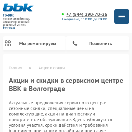
+7 (844) 290-70-26
FIX-BBK
Ежедневно, с 10:00 до 20:00
Ремонт устройств BBK
Специализированный
cервисный центр г.
Волгоград
Мы ремонтируем
Позвонить
Главная
Акции и скидки
Акции и скидки в сервисном центре
BBK в Волгограде
Актуальные предложения сервисного центра:
сезонные скидки, специальные цены на
комплектующие, акции на диагностику и
приоритетное обслуживание. Здесь публикуются
Ремонт микроволновых печей BBK
Ремонт посудомоечных машин BBK
Ремонт акустических систем BBK
Ремонт морозильных камер BBK
Ремонт музыкальных центров BBK
условия участия, сроки действия и требования
(например, при записи онлайн или при сдаче