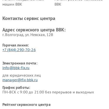
машин BBK
BBK
Ремонт ресиверов BBK
Ремонт музыкальных центров
BBK
Контакты сервис центра
Ремонт винных шкафов BBK
Адрес сервисного центра BBK:
г. Волгоград, ул. Невская, 12В
Горячая линия:
+7 (844) 290-70-26
Электронная почта:
info@bbk-fix.ru
для юридических лиц
manager@fix-bbk.ru
График работы:
ПН-ВСК с 9:00 до 21:00 без перерывов и выходных
Рейтинг сервисного центра