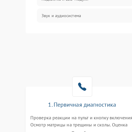
Звук и аудиосистема
Сигнал и приём каналов
Разъёмы и интерфейсы
Механические повреждения
Программное обеспечение
Корпус и механика
1. Первичная диагностика
Пульт и управление
Проверка реакции на пульт и кнопку включения
Осмотр матрицы на трещины и сколы. Оценка
Сеть и подключения
звука, наличия подсветки и индикаторов