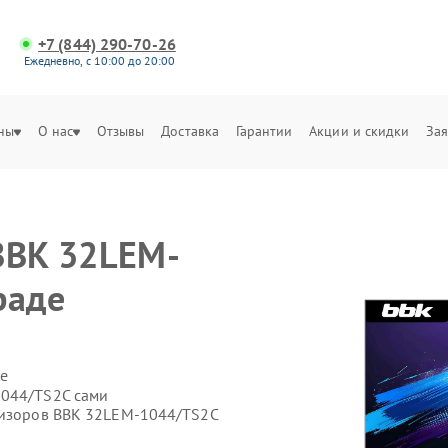
+7 (844) 290-70-26
Ежедневно, с 10:00 до 20:00
ны
О нас
Отзывы
Доставка
Гарантии
Акции и скидки
Зая
BBK 32LEM-
раде
е
1044/TS2C сами
евизоров BBK 32LEM-1044/TS2C