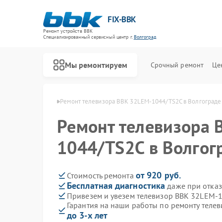
FIX-BBK
Ремонт устройств BBK
Специализированный cервисный центр г.
Волгоград
Мы ремонтируем
Срочный ремонт
Це
в BBK в Волгограде
Ремонт телевизора BBK 32LEM-1044/TS2C в Волгограде
Ремонт телевизора 
1044/TS2C в Волгог
от 920 руб.
Стоимость ремонта
Бесплатная диагностика
даже при отказ
Привезем и увезем телевизор BBK 32LEM-
Гарантия на наши работы по ремонту тел
до 3-х лет
Ремонт акустических систем BBK
Ремонт микроволновых печей BBK
Ремонт морозильных камер BBK
Ремонт посудомоечных машин BBK
Ремонт роботов-пылесосов BBK
Ремонт музыкальных центров BBK