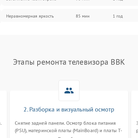
Неравномерная яркость
85 мин
1 год
Выгорание матрицы
90 мин
1 год
Этапы ремонта телевизора BBK
2. Разборка и визуальный осмотр
.
Снятие задней панели. Осмотр блока питания
(PSU), материнской платы (MainBoard) и платы T-
Con на вздутые конденсаторы, прогары,