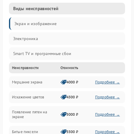
Виды неисправностей
Экран и изображение
Электроника
Smart TV и программные сбои
Неисправности
Стоимость
Питание и запуск
Мерцание экрана
4000 ₽
Подробнее →
Подсветка и LED-модули
Искажение цветов
4500 ₽
Подробнее →
Звук и аудиосистема
Появление пятен на
Сигнал и приём каналов
5000 ₽
Подробнее →
экране
Разъёмы и интерфейсы
Битые пиксели
5500 ₽
Подробнее →