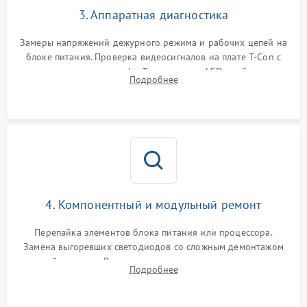
3. Аппаратная диагностика
Замеры напряжений дежурного режима и рабочих цепей на
блоке питания. Проверка видеосигналов на плате T-Con с
помощью осциллографа. Тестирование LED-драйвера и
Подробнее
светодиодных планок подсветки мультиметром.
4. Компонентный и модульный ремонт
Перепайка элементов блока питания или процессора.
Замена выгоревших светодиодов со сложным демонтажом
хрупкой матрицы. Восстановление поврежденных дорожек,
Подробнее
прошивка микросхем памяти EEPROM