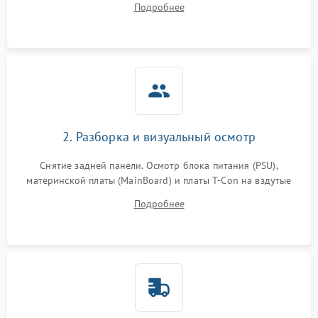
Подробнее
источников сигнала для выявления симптомов поломки.
2. Разборка и визуальный осмотр
Снятие задней панели. Осмотр блока питания (PSU),
материнской платы (MainBoard) и платы T-Con на вздутые
конденсаторы, прогары, окисления и микротрещины.
Подробнее
Проверка надежности фиксации и целостности шлейфов.