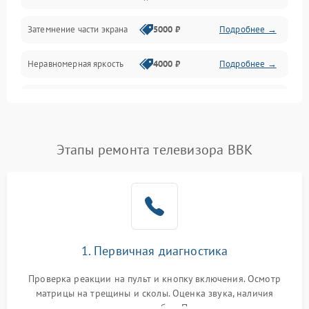
Механические повреждения
Затемнение части экрана
5000 ₽
Подробнее →
Программное обеспечение
Неравномерная яркость
4000 ₽
Подробнее →
Корпус и механика
Выгорание матрицы
6000 ₽
Подробнее →
Пульт и управление
Этапы ремонта телевизора BBK
Сеть и подключения
Аудио
Сетевая
1. Первичная диагностика
Проверка реакции на пульт и кнопку включения. Осмотр
матрицы на трещины и сколы. Оценка звука, наличия
подсветки и индикаторов ошибок. Подключение тестовых