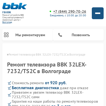
+7 (844) 290-70-26
FIX-BBK
Ежедневно, с 10:00 до 20:00
Ремонт устройств BBK
Специализированный
cервисный центр г.
Волгоград
Мы ремонтируем
Позвонить
граде
Ремонт телевизора BBK 32LEX-7232/TS2C в Волгограде
Ремонт телевизора BBK 32LEX-
7232/TS2C в Волгограде
от 920 руб.
Стоимость ремонта
Бесплатная диагностика
даже при отказе
Привезем и увезем телевизор BBK 32LEX-
7232/TS2C сами
Ремонт акустических систем BBK
Ремонт морозильных камер BBK
Ремонт музыкальных центров BBK
Ремонт микроволновых печей BBK
Ремонт посудомоечных машин BBK
Гарантия на наши работы по ремонту телевизоров