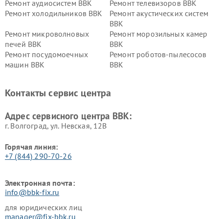
Ремонт аудиосистем BBK
Ремонт телевизоров BBK
Ремонт холодильников BBK
Ремонт акустических систем
BBK
Ремонт микроволновых
Ремонт морозильных камер
печей BBK
BBK
Ремонт посудомоечных
Ремонт роботов-пылесосов
машин BBK
BBK
Ремонт ресиверов BBK
Ремонт музыкальных центров
BBK
Контакты сервис центра
Ремонт винных шкафов BBK
Адрес сервисного центра BBK:
г. Волгоград, ул. Невская, 12В
Горячая линия:
+7 (844) 290-70-26
Электронная почта:
info@bbk-fix.ru
для юридических лиц
manager@fix-bbk.ru